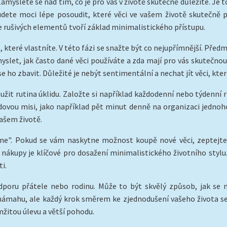
myslete se nad tím, co je pro vás v životě skutečně důležité. Je t
udete moci lépe posoudit, které věci ve vašem životě skutečně př
ace rušivých elementů tvoří základ minimalistického přístupu.
které vlastníte. V této fázi se snažte být co nejupřímnější. Předm
yslet, jak často dané věci používáte a zda mají pro vás skutečnou 
e ho zbavit. Důležité je nebýt sentimentální a nechat jít věci, kte
žit rutina úklidu. Založte si například každodenní nebo týdenní 
lidovou misi, jako například pět minut denně na organizaci jedn
vašem životě.
e". Pokud se vám naskytne možnost koupě nové věci, zeptejte s
ákupy je klíčové pro dosažení minimalistického životního stylu. 
i.
poru přátele nebo rodinu. Může to být skvělý způsob, jak se 
 námahu, ale každý krok směrem ke zjednodušení vašeho života se 
žitou úlevu a větší pohodu.