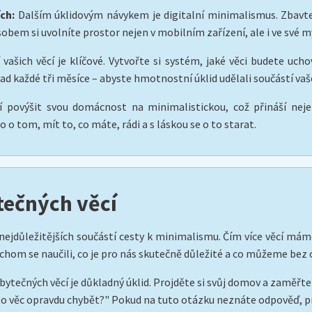
ch:
Dalším úklidovým návykem je digitalní minimalismus. Zbavte se
sobem si uvolníte prostor nejen v mobilním zařízení, ale i ve své my
 vašich věcí je klíčové. Vytvořte si systém, jaké věci budete uch
lad každé tři měsíce – abyste hmotnostní úklid udělali součástí vaš
 povýšit svou domácnost na minimalistickou, což přináší nejen
 o tom, mít to, co máte, rádi a s láskou se o to starat.
tečných věcí
nejdůležitějších součástí cesty k minimalismu. Čím více věcí máme
chom se naučili, co je pro nás skutečně důležité a co můžeme bez 
ečných věcí je důkladný úklid. Projděte si svůj domov a zaměřte s
tato věc opravdu chybět?" Pokud na tuto otázku neznáte odpověď, pr