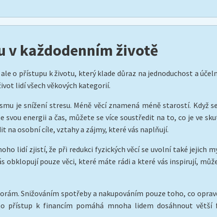
 v každodenním životě
 ale o přístupu k životu, který klade důraz na jednoduchost a účel
vot lidí všech věkových kategorií.
mu je snížení stresu. Méně věcí znamená méně starostí. Když s
e svou energii a čas, můžete se více soustředit na to, co je ve s
t na osobní cíle, vztahy a zájmy, které vás naplňují.
o lidí zjistí, že při redukci fyzických věcí se uvolní také jejich
s obklopují pouze věci, které máte rádi a které vás inspirují, může
orám. Snižováním spotřeby a nakupováním pouze toho, co opravdu
 přístup k financím pomáhá mnoha lidem dosáhnout větší fina