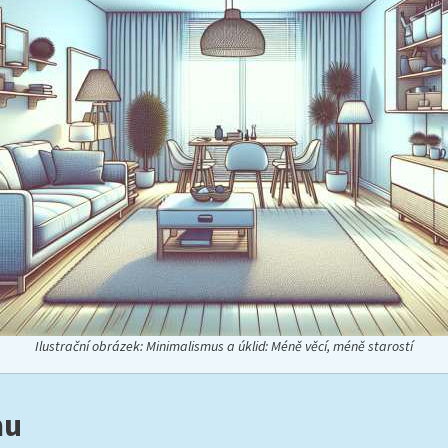
Ilustrační obrázek: Minimalismus a úklid: Méně věcí, méně starostí
mu