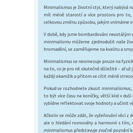
Minimalismus je životní styl, který nabývá 
mít méně starostí a více prostoru pro to,
celkovou změnu způsobu, jakým vnímáme svě
V době, kdy jsme bombardováni neustálým mn
minimalismu můžeme zjednodušit naše život
hromadění, se zaměřujeme na kvalitu a smy
Minimalismus se neomezuje pouze na fyzický
na to, co je pro ně skutečně důležité – ať 
každý okamžik a přitom se cítit méně streso
Pokud se rozhodnete zkusit minimalismus, je 
to být více času na koníčky, větší klid v du
vybídne reflektovat svoje hodnoty a učinit 
Ačkoliv se může zdát, že vyžeňování věcí z 
ale o hledání rovnováhy a harmonii s tím,
minimalismus představuje zvučné pozvání k