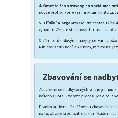
4. Omezte čas strávený na sociálních sítí
pouze profily, které vás inspirují. Tímto způ
5. Třídění a organizace:
Pravidelné třídění
vyhodíte. Zkuste si stanovit termín – napřík
S těmito úklidovými návyky se vám podaří
Minimalismus není jen o tom, mít méně; je to
Zbavování se nadby
Zbavování se nadbytečných věcí je jednou z 
našeho života. V tomto procesu jde o to, aby
Prvním krokem k úspěšnému zbavení se nadbyt
na to, abyste si položili otázku: "Bude mi 