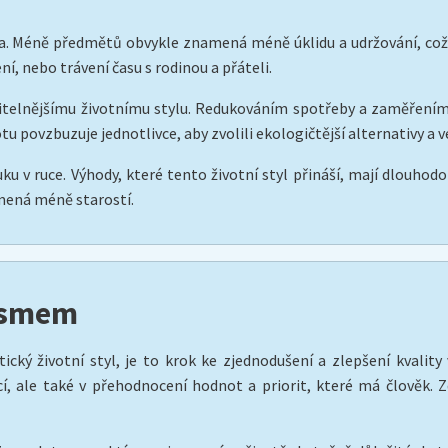
. Méně předmětů obvykle znamená méně úklidu a udržování, což v
ní, nebo trávení času s rodinou a přáteli.
telnějšímu životnímu stylu. Redukováním spotřeby a zaměřením 
u povzbuzuje jednotlivce, aby zvolili ekologičtější alternativy a ve
ku v ruce. Výhody, které tento životní styl přináší, mají dlouhod
mená méně starostí.
lismem
tický životní styl, je to krok ke zjednodušení a zlepšení kvali
í, ale také v přehodnocení hodnot a priorit, které má člověk. Zd