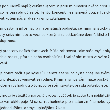
na popularitě napříč celým světem. V jádru minimalistického přís
 co je opravdu důležité. Tento koncept neznamená pouze fyzick
t kolem nás a jak se k němu vztahujeme.
ožstvím informací a materiálních podnětů, se minimalistický př
y snížením počtu věcí, se kterými se setkáváme denně. Místo t
sluplnost.
 prostor v našich domovech. Může zahrnovat také naše myšlenky, 
už jde o rodinu, přátele nebo osobní růst. Uvolněním místa ve svém
vaní.
dobré začít s jasnými cíli. Zamyslete se, co byste chtěli ve svém
ši či příležitost věnovat se rodině. Minimalismus vám může poskyt
vědomé rozhodnutí o tom, co ve svém životě opravdu potřebujete.
domova je složitý a náročný proces, začátek je často ten nejdůleži
 co vás obklopuje. Ať už se rozhodnete pro malou změnu nebo vý
 jednoduššímu a smysluplnějšímu životu.