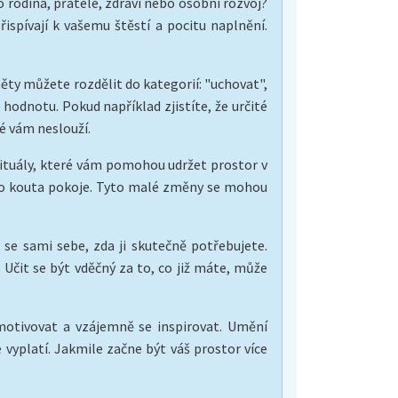
o rodina, přátelé, zdraví nebo osobní rozvoj?
ispívají k vašemu štěstí a pocitu naplnění.
ěty můžete rozdělit do kategorií: "uchovat",
hodnotu. Pokud například zjistíte, že určité
ré vám neslouží.
rituály, které vám pomohou udržet prostor v
oho kouta pokoje. Tyto malé změny se mohou
e sami sebe, zda ji skutečně potřebujete.
Učit se být vděčný za to, co již máte, může
motivovat a vzájemně se inspirovat. Umění
vyplatí. Jakmile začne být váš prostor více