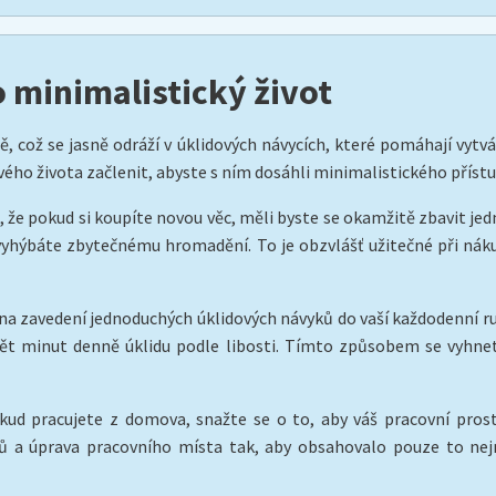
 minimalistický život
ě, což se jasně odráží v úklidových návycích, které pomáhají vytv
ého života začlenit, abyste s ním dosáhli minimalistického přístu
 že pokud si koupíte novou věc, měli byste se okamžitě zbavit je
 vyhýbáte zbytečnému hromadění. To je obzvlášť užitečné při náku
a zavedení jednoduchých úklidových návyků do vaší každodenní rut
pět minut denně úklidu podle libosti. Tímto způsobem se vyh
ud pracujete z domova, snažte se o to, aby váš pracovní prosto
 a úprava pracovního místa tak, aby obsahovalo pouze to nejnu