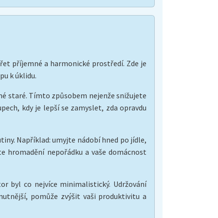
ářet příjemné a harmonické prostředí. Zde je
pu k úklidu.
dné staré. Tímto způsobem nejenže snižujete
pech, kdy je lepší se zamyslet, zda opravdu
iny. Například: umyjte nádobí hned po jídle,
nete hromadění nepořádku a vaše domácnost
r byl co nejvíce minimalistický. Udržování
tnější, pomůže zvýšit vaši produktivitu a