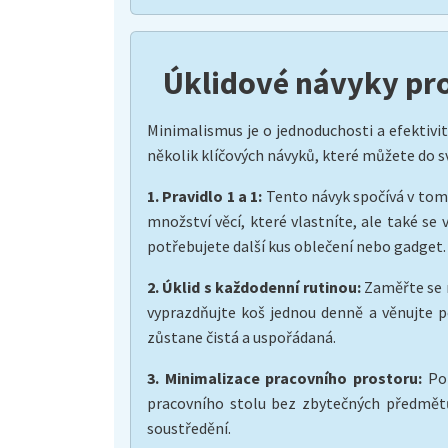
Úklidové návyky pro
Minimalismus je o jednoduchosti a efektivit
několik klíčových návyků, které můžete do sv
1. Pravidlo 1 a 1:
Tento návyk spočívá v tom,
množství věcí, které vlastníte, ale také se
potřebujete další kus oblečení nebo gadget.
2. Úklid s každodenní rutinou:
Zaměřte se n
vyprazdňujte koš jednou denně a věnujte 
zůstane čistá a uspořádaná.
3. Minimalizace pracovního prostoru:
Pok
pracovního stolu bez zbytečných předmětů
soustředění.