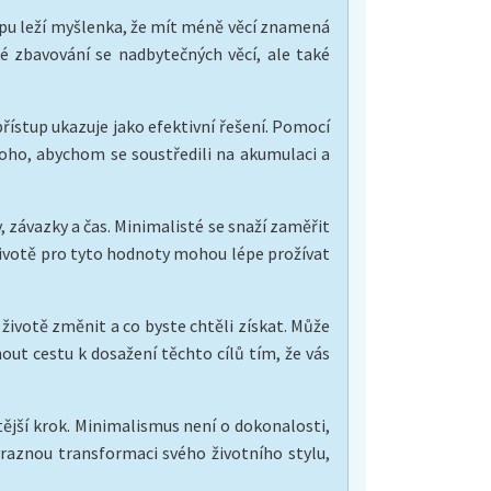
tupu leží myšlenka, že mít méně věcí znamená
é zbavování se nadbytečných věcí, ale také
ístup ukazuje jako efektivní řešení. Pomocí
oho, abychom se soustředili na akumulaci a
závazky a čas. Minimalisté se snaží zaměřit
 životě pro tyto hodnoty mohou lépe prožívat
 životě změnit a co byste chtěli získat. Může
nout cestu k dosažení těchto cílů tím, že vás
tější krok. Minimalismus není o dokonalosti,
raznou transformaci svého životního stylu,