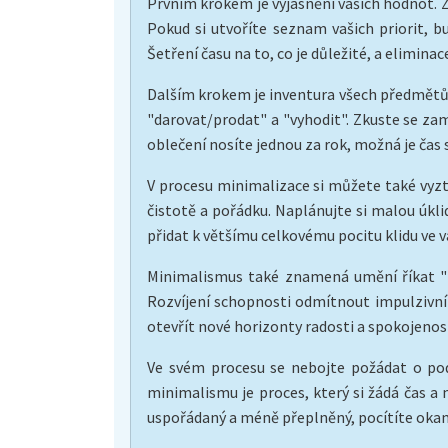
Prvním krokem je vyjasnění vašich hodnot. Za
Pokud si utvoříte seznam vašich priorit, b
Šetření času na to, co je důležité, a elimin
Dalším krokem je inventura všech předmětů, 
"darovat/prodat" a "vyhodit". Zkuste se zam
oblečení nosíte jednou za rok, možná je čas s
V procesu minimalizace si můžete také vyztu
čistotě a pořádku. Naplánujte si malou úk
přidat k většímu celkovému pocitu klidu ve 
Minimalismus také znamená umění říkat "n
Rozvíjení schopnosti odmítnout impulzivní n
otevřít nové horizonty radosti a spokojenost
Ve svém procesu se nebojte požádat o pod
minimalismu je proces, který si žádá čas a
uspořádaný a méně přeplněný, pocítíte okam