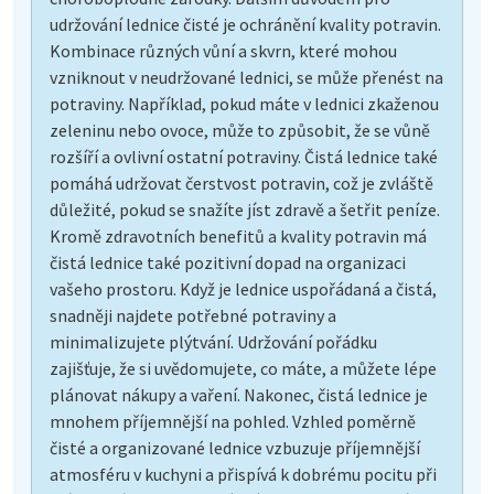
udržování lednice čisté je ochránění kvality potravin.
Kombinace různých vůní a skvrn, které mohou
vzniknout v neudržované lednici, se může přenést na
potraviny. Například, pokud máte v lednici zkaženou
zeleninu nebo ovoce, může to způsobit, že se vůně
rozšíří a ovlivní ostatní potraviny. Čistá lednice také
pomáhá udržovat čerstvost potravin, což je zvláště
důležité, pokud se snažíte jíst zdravě a šetřit peníze.
Kromě zdravotních benefitů a kvality potravin má
čistá lednice také pozitivní dopad na organizaci
vašeho prostoru. Když je lednice uspořádaná a čistá,
snadněji najdete potřebné potraviny a
minimalizujete plýtvání. Udržování pořádku
zajišťuje, že si uvědomujete, co máte, a můžete lépe
plánovat nákupy a vaření. Nakonec, čistá lednice je
mnohem příjemnější na pohled. Vzhled poměrně
čisté a organizované lednice vzbuzuje příjemnější
atmosféru v kuchyni a přispívá k dobrému pocitu při