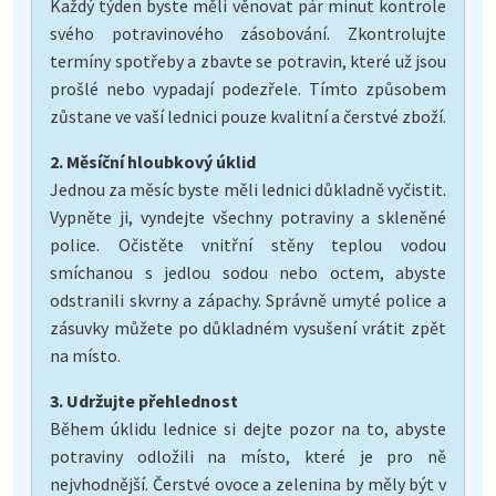
Každý týden byste měli věnovat pár minut kontrole
svého potravinového zásobování. Zkontrolujte
termíny spotřeby a zbavte se potravin, které už jsou
prošlé nebo vypadají podezřele. Tímto způsobem
zůstane ve vaší lednici pouze kvalitní a čerstvé zboží.
2. Měsíční hloubkový úklid
Jednou za měsíc byste měli lednici důkladně vyčistit.
Vypněte ji, vyndejte všechny potraviny a skleněné
police. Očistěte vnitřní stěny teplou vodou
smíchanou s jedlou sodou nebo octem, abyste
odstranili skvrny a zápachy. Správně umyté police a
zásuvky můžete po důkladném vysušení vrátit zpět
na místo.
3. Udržujte přehlednost
Během úklidu lednice si dejte pozor na to, abyste
potraviny odložili na místo, které je pro ně
nejvhodnější. Čerstvé ovoce a zelenina by měly být v