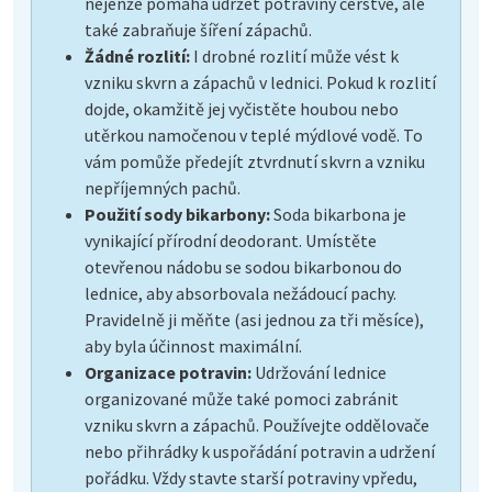
nejenže pomáhá udržet potraviny čerstvé, ale
také zabraňuje šíření zápachů.
Žádné rozlití:
I drobné rozlití může vést k
vzniku skvrn a zápachů v lednici. Pokud k rozlití
dojde, okamžitě jej vyčistěte houbou nebo
utěrkou namočenou v teplé mýdlové vodě. To
vám pomůže předejít ztvrdnutí skvrn a vzniku
nepříjemných pachů.
Použití sody bikarbony:
Soda bikarbona je
vynikající přírodní deodorant. Umístěte
otevřenou nádobu se sodou bikarbonou do
lednice, aby absorbovala nežádoucí pachy.
Pravidelně ji měňte (asi jednou za tři měsíce),
aby byla účinnost maximální.
Organizace potravin:
Udržování lednice
organizované může také pomoci zabránit
vzniku skvrn a zápachů. Používejte oddělovače
nebo přihrádky k uspořádání potravin a udržení
pořádku. Vždy stavte starší potraviny vpředu,