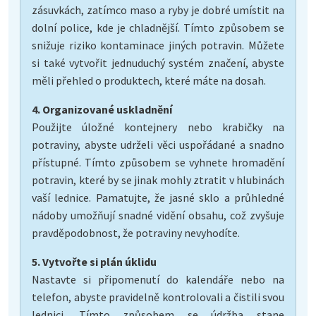
zásuvkách, zatímco maso a ryby je dobré umístit na
dolní police, kde je chladnější. Tímto způsobem se
snižuje riziko kontaminace jiných potravin. Můžete
si také vytvořit jednuduchý systém značení, abyste
měli přehled o produktech, které máte na dosah.
4. Organizované uskladnění
Použijte úložné kontejnery nebo krabičky na
potraviny, abyste udrželi věci uspořádané a snadno
přístupné. Tímto způsobem se vyhnete hromadění
potravin, které by se jinak mohly ztratit v hlubinách
vaší lednice. Pamatujte, že jasné sklo a průhledné
nádoby umožňují snadné vidění obsahu, což zvyšuje
pravděpodobnost, že potraviny nevyhodíte.
5. Vytvořte si plán úklidu
Nastavte si připomenutí do kalendáře nebo na
telefon, abyste pravidelně kontrolovali a čistili svou
lednici. Tímto způsobem se údržba stane