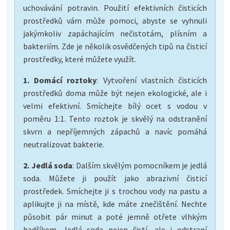
uchovávání potravin. Použití efektivních čisticích
prostředků vám může pomoci, abyste se vyhnuli
jakýmkoliv zapáchajícím nečistotám, plísním a
bakteriím. Zde je několik osvědčených tipů na čisticí
prostředky, které můžete využít.
1. Domácí roztoky
: Vytvoření vlastních čisticích
prostředků doma může být nejen ekologické, ale i
velmi efektivní. Smíchejte bílý ocet s vodou v
poměru 1:1. Tento roztok je skvělý na odstranění
skvrn a nepříjemných zápachů a navíc pomáhá
neutralizovat bakterie.
2. Jedlá soda
: Dalším skvělým pomocníkem je jedlá
soda. Můžete ji použít jako abrazivní čisticí
prostředek. Smíchejte ji s trochou vody na pastu a
aplikujte ji na místě, kde máte znečištění. Nechte
působit pár minut a poté jemně otřete vlhkým
hadříkem. Jedlá soda nejen čistí, ale i odstraní