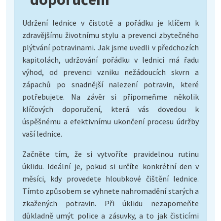
Udržení lednice v čistotě a pořádku je klíčem k
zdravějšímu životnímu stylu a prevenci zbytečného
plýtvání potravinami. Jak jsme uvedli v předchozích
kapitolách, udržování pořádku v lednici má řadu
výhod, od prevenci vzniku nežádoucích skvrn a
zápachů po snadnější nalezení potravin, které
potřebujete. Na závěr si připomeňme několik
klíčových doporučení, která vás dovedou k
úspěšnému a efektivnímu ukončení procesu údržby
vaší lednice.
Začněte tím, že si vytvoříte pravidelnou rutinu
úklidu. Ideální je, pokud si určíte konkrétní den v
měsíci, kdy provedete hloubkové čištění lednice.
Tímto způsobem se vyhnete nahromadění starých a
zkažených potravin. Při úklidu nezapomeňte
důkladně umýt police a zásuvky, a to jak čisticími