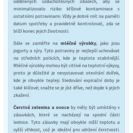
oddělených vzduchotěsných obalech, aby se
minimalizovalo riziko křížové kontaminace s
ostatními potravinami. Vždy je dobré mít na paměti
datum spotřeby a pravidelně kontrolovat, zda se
blíží konec jejich životnosti.
Dále se zaměřte na
mléčné výrobky
, jako jsou
jogurty a sýry. Tyto potraviny je nejlepší uchovávat
na středních policích, kde je teplota stabilnější.
Mléčné výrobky mohou být citlivé na teplotní výkyvy,
proto je důležité je nevystavovat otevírání dvířek,
kde je obvykle tepleji. Sledování expirační doby je
také klíčové; snažte se je jíst dříve, než dojde k jejich
zkažení.
Čerstvá zelenina a ovoce
by měly být umístěny v
zásuvkách, které se nacházejí na spodní části
lednice. Tyto zásuvky mají obvykle nižší teplotu a
vyšší vlhkost, což je ideální pro udržení čerstvosti.