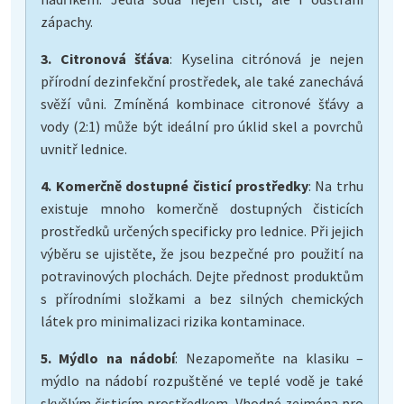
zápachy.
3. Citronová šťáva
: Kyselina citrónová je nejen
přírodní dezinfekční prostředek, ale také zanechává
svěží vůni. Zmíněná kombinace citronové šťávy a
vody (2:1) může být ideální pro úklid skel a povrchů
uvnitř lednice.
4. Komerčně dostupné čisticí prostředky
: Na trhu
existuje mnoho komerčně dostupných čisticích
prostředků určených specificky pro lednice. Při jejich
výběru se ujistěte, že jsou bezpečné pro použití na
potravinových plochách. Dejte přednost produktům
s přírodními složkami a bez silných chemických
látek pro minimalizaci rizika kontaminace.
5. Mýdlo na nádobí
: Nezapomeňte na klasiku –
mýdlo na nádobí rozpuštěné ve teplé vodě je také
skvělým čisticím prostředkem. Vhodné zejména pro