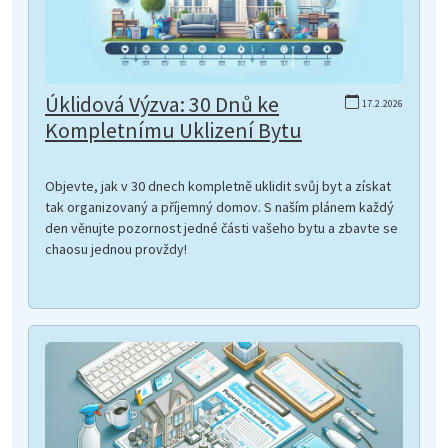
Úklidová Výzva: 30 Dnů ke
17.2.2026
Kompletnímu Uklizení Bytu
Objevte, jak v 30 dnech kompletně uklidit svůj byt a získat
tak organizovaný a příjemný domov. S naším plánem každý
den věnujte pozornost jedné části vašeho bytu a zbavte se
chaosu jednou provždy!