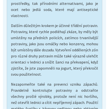
prostředky, tak přírodními alternativami, jako je
ocet nebo jedlá soda, které mají antiseptické
vlastnosti.
Dalším důležitým krokem je účinné třídění potravin.
Potraviny, které rychle podléhají zkáze, by měly být
umístěny na předních policích, zatímco trvanlivější
potraviny, jako jsou omáčky nebo konzervy, mohou
být umístěny dále dozadu. Vytvoření oddělených zón
pro různé druhy potravin může také výrazně ulehčit
orientaci v lednici a snížit šanci na překvapení, když
zjistíte, že jste zapomněli na jogurt, který překročil
svou použitelnost.
Nezapomeňte také na prevenci vzniku zápachů.
Pravidelně kontrolujte potraviny a odstraňte
všechny prošlé výrobky, protože není nic horšího,
než otevřít lednici a cítit nepříjemný zápach. Použití
malého šuplíku s kávovou sedlinou nebo aktivním