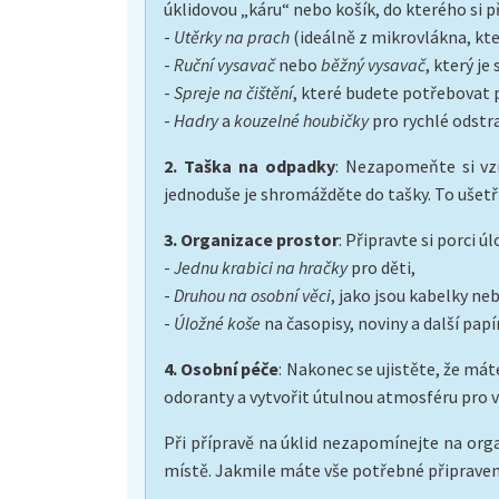
úklidovou „káru“ nebo košík, do kterého si př
-
Utěrky na prach
(ideálně z mikrovlákna, kte
-
Ruční vysavač
nebo
běžný vysavač
, který j
-
Spreje na čištění
, které budete potřebovat pr
-
Hadry
a
kouzelné houbičky
pro rychlé odstr
2. Taška na odpadky
: Nezapomeňte si vzí
jednoduše je shromážděte do tašky. To ušetří
3. Organizace prostor
: Připravte si porci ú
-
Jednu krabici na hračky
pro děti,
-
Druhou na osobní věci
, jako jsou kabelky neb
-
Úložné koše
na časopisy, noviny a další papí
4. Osobní péče
: Nakonec se ujistěte, že má
odoranty a vytvořit útulnou atmosféru pro v
Při přípravě na úklid nezapomínejte na org
místě. Jakmile máte vše potřebné připraveno,