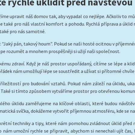
té rychle uklidit před návštěvou
me upravit náš domov tak, aby vypadal co nejlépe. Ačkoliv to může
e také pro náš vlastní komfort a pohodu. Rychlá příprava a úklid
e také pro nás samotné.
ní: "Jaký pán, takový houm". Pokud se naši hosté ocitnou v příjem
épe rozumět a mnohem prospěšněji si užijí naši společnost.
kému zdraví. Když je náš prostor uspořádaný, cítíme se lépe a kli
pořádek nám umožňují lépe se soustředit a užívat si přítomné chví
ležitostí pro budování vztahů. Pokud nám záleží na úklidu, uka
. Také si tímto způsobem vytváříme prostor pro otevřenou komunik
hlého úklidu zaměřujeme na klíčové oblasti, které budou návštěv
matická svíčka, dokážeme vytvořit příjemnou atmosféru, kde se naš
krétní techniky a tipy, které nám pomohou zvládnout úklid před 
To nám umožní rychle se připravit, abychom si nenechali ujít čas