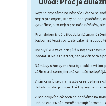
Úvod: Proč je důleži
Když se chystáme na návštěvu, často se snaží
nejen pro dojem, který na hosty uděláme, al
vytvoříme, a to nejen pro naše návštěvy, al
První dojem je důležitý. Jak říká známé rče
budou mít lepší pocit, ale také nám budou l
Rychlý úklid také přispívá k našemu psychic
vyvolat stres a frustraci, naopak čistota a 
Námluvy s hosty mohou být také skvělou pří
vážíme a chceme jim ukázat naše nejlepší já
V rámci přípravy na návštěvu se během ryc
detailům jako jsou čerstvé květiny nebo aro
V následujících částech se podíváme na kon
udělat efektivní a méně stresující proces. 