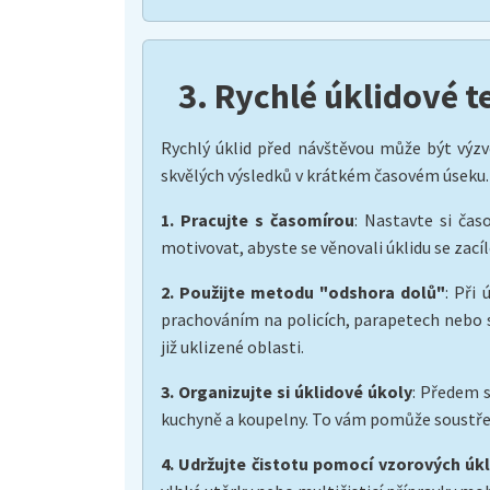
3. Rychlé úklidové t
Rychlý úklid před návštěvou může být výzv
skvělých výsledků v krátkém časovém úseku. 
1. Pracujte s časomírou
: Nastavte si ča
motivovat, abyste se věnovali úklidu se zací
2. Použijte metodu "odshora dolů"
: Při
prachováním na policích, parapetech nebo s
již uklizené oblasti.
3. Organizujte si úklidové úkoly
: Předem s
kuchyně a koupelny. To vám pomůže soustředi
4. Udržujte čistotu pomocí vzorových ú