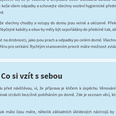
o koše všem odpadky a schovejte všechny osobní hygienické před
ed.
í, že všechny chodby a vstupy do domu jsou volné a uklizené. Př
Obyčejné kabáty a obuv by měly být uspořádány do předsíně tak, a
at na drobnosti, jako jsou prach a odpadky po celém domě. Všech
éru pro setkání. Rychlým stanovením priorit máte možnost zvlád
 Co si vzít s sebou
du před návštěvou, ví, že příprava je klíčem k úspěchu. Věnová
inak strávili bezcílně pobíháním po domě. Zde je seznam věcí, kte
jak málo času máte, několik základních úklidových nástrojů by