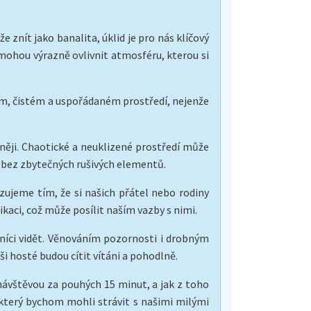
 znít jako banalita, úklid je pro nás klíčový
 mohou výrazně ovlivnit atmosféru, kterou si
ném, čistém a uspořádaném prostředí, nejenže
dněji. Chaotické a neuklizené prostředí může
le bez zbytečných rušivých elementů.
zujeme tím, že si našich přátel nebo rodiny
aci, což může posílit naším vazby s nimi.
níci vidět. Věnováním pozornosti i drobným
i hosté budou cítit vítáni a pohodlně.
návštěvou za pouhých 15 minut, a jak z toho
, který bychom mohli strávit s našimi milými