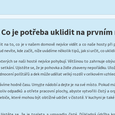
: Co je potřeba uklidit na prvním
t na to, co je v našem domově nejvíce vidět a co naše hosty při p
nevíte, kde začít, níže uvádíme několik tipů, jak si určit, co uklidi
e kterých se naši hosté nejvíce pohybují. Většinou to zahrnuje obý
 setkání. Ujistěte se, že je pohovka a židle zbaveny nepořádku. U
odnocení polštářů a dek může udělat velký rozdíl v celkovém vzhle
víme hodně času. Umyjte nádobí a dejte je na své místo. Pokud mát
oliv odpadků a otřete pracovní plochy, abyste vytvořili čistý a o
řebiče, které mohou být obtížné udržet v čistotě. V kuchyni je také
jistěte se, že je toaleta a umyvadlo čisté. Důkladná údržba ko