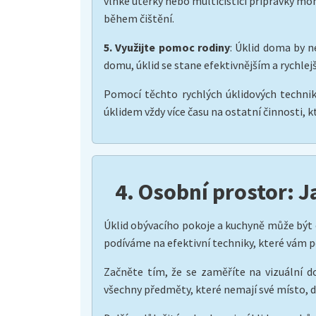
vlhké utěrky nebo multičisticí přípravky mo
během čištění.
5. Využijte pomoc rodiny
: Úklid doma by n
domu, úklid se stane efektivnějším a rychlej
Pomocí těchto rychlých úklidových technik
úklidem vždy více času na ostatní činnosti, k
4. Osobní prostor: J
Úklid obývacího pokoje a kuchyně může být o
podíváme na efektivní techniky, které vám 
Začněte tím, že se zaměříte na vizuální do
všechny předměty, které nemají své místo, d