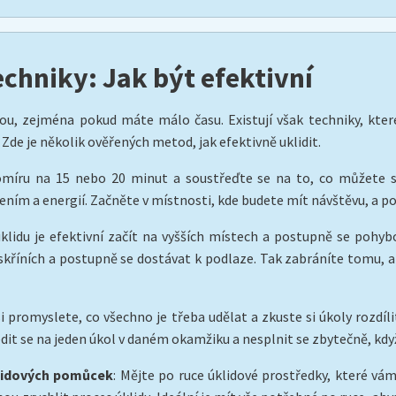
echniky: Jak být efektivní
ou, zejména pokud máte málo času. Existují však techniky, kte
Zde je několik ověřených metod, jak efektivně uklidit.
somíru na 15 nebo 20 minut a soustřeďte se na to, co můžete 
lením a energií. Začněte v místnosti, kde budete mít návštěvu, a p
 úklidu je efektivní začít na vyšších místech a postupně se pohy
kříních a postupně se dostávat k podlaze. Tak zabráníte tomu, 
i promyslete, co všechno je třeba udělat a zkuste si úkoly rozdíl
t se na jeden úkol v daném okamžiku a nesplnit se zbytečně, když
klidových pomůcek
: Mějte po ruce úklidové prostředky, které vá