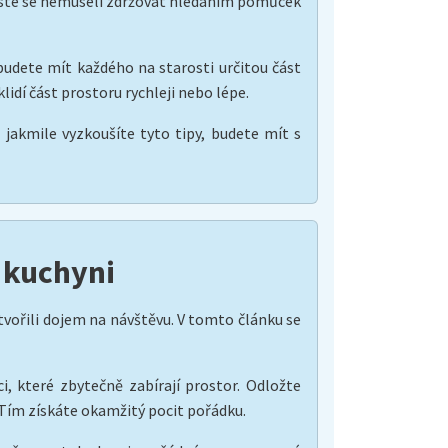
abyste se nemuseli zdržovat hledáním pomůcek
budete mít každého na starosti určitou část
lidí část prostoru rychleji nebo lépe.
jakmile vyzkoušíte tyto tipy, budete mít s
a kuchyni
vořili dojem na návštěvu. V tomto článku se
i, které zbytečně zabírají prostor. Odložte
 Tím získáte okamžitý pocit pořádku.