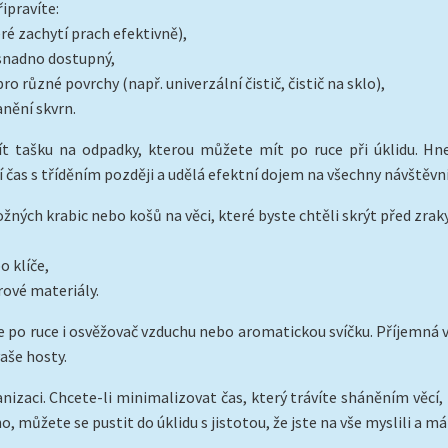
ipravíte:
ré zachytí prach efektivně),
e snadno dostupný,
o různé povrchy (např. univerzální čistič, čistič na sklo),
anění skvrn.
t tašku na odpadky, kterou můžete mít po ruce při úklidu. Hne
 čas s tříděním později a udělá efektní dojem na všechny návštěvní
ložných krabic nebo košů na věci, které byste chtěli skrýt před zrak
o klíče,
rové materiály.
te po ruce i osvěžovač vzduchu nebo aromatickou svíčku. Příjemná
aše hosty.
anizaci. Chcete-li minimalizovat čas, který trávíte sháněním věc
 můžete se pustit do úklidu s jistotou, že jste na vše myslili a má