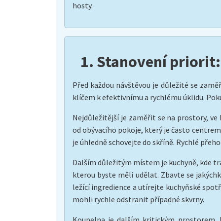
hosty.
1. Stanovení priorit
Před každou návštěvou je důležité se zaměři
klíčem k efektivnímu a rychlému úklidu. Pokud 
Nejdůležitější je zaměřit se na prostory, v
od obývacího pokoje, který je často centrem
je úhledně schovejte do skříně. Rychlé přeh
Dalším důležitým místem je kuchyně, kde trá
kterou byste měli udělat. Zbavte se jakýchk
ležící ingredience a utírejte kuchyňské spot
mohli rychle odstranit případné skvrny.
Koupelna je dalším kritickým prostorem. U