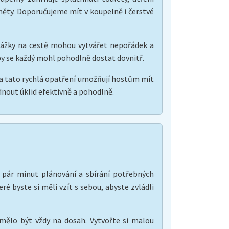
měty. Doporučujeme mít v koupelně i čerstvé
ekážky na cestě mohou vytvářet nepořádek a
by se každý mohl pohodlně dostat dovnitř.
na tato rychlá opatření umožňují hostům mít
nout úklid efektivně a pohodlně.
ní pár minut plánování a sbírání potřebných
ré byste si měli vzít s sebou, abyste zvládli
 mělo být vždy na dosah. Vytvořte si malou