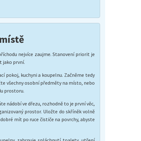
 místě
říchodu nejvíce zaujme. Stanovení priorit je
t jako první.
vací pokoj, kuchyni a koupelnu. Začněme tedy
ložte všechny osobní předměty na místo, nebo
du prostoru.
e nádobí ve dřezu, rozhodně to je první věc,
rganizovaný prostor. Uložte do skříněk volně
 dobré mít po ruce čističe na povrchy, abyste
upelny zahrnuje spláchnutí toalety, utření