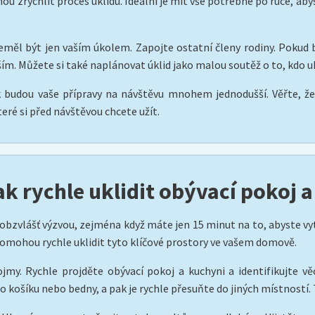
hou zrychlit proces úklidu. Ideální je mít vše potřebné po ruce, 
eměl být jen vaším úkolem. Zapojte ostatní členy rodiny. Pokud 
ším. Můžete si také naplánovat úklid jako malou soutěž o to, kdo uk
 budou vaše přípravy na návštěvu mnohem jednodušší. Věřte, že 
teré si před návštěvou chcete užít.
ak rychle uklidit obývací pokoj 
bzvlášť výzvou, zejména když máte jen 15 minut na to, abyste vyt
pomohou rychle uklidit tyto klíčové prostory ve vašem domově.
jmy. Rychle projděte obývací pokoj a kuchyni a identifikujte věc
o košíku nebo bedny, a pak je rychle přesuňte do jiných místností.