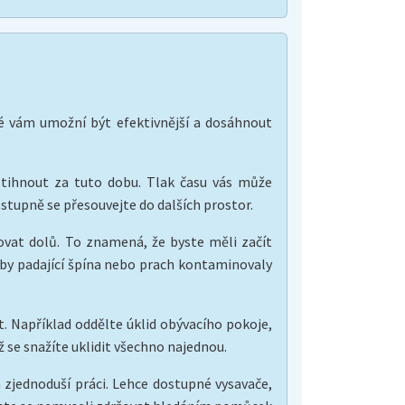
ré vám umožní být efektivnější a dosáhnout
stihnout za tuto dobu. Tlak času vás může
ostupně se přesouvejte do dalších prostor.
bovat dolů. To znamená, že byste měli začít
aby padající špína nebo prach kontaminovaly
it. Například oddělte úklid obývacího pokoje,
 se snažíte uklidit všechno najednou.
m zjednoduší práci. Lehce dostupné vysavače,