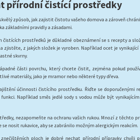
 přírodní čistící prostředky
 skvělý způsob, jak zajistit čistotu vašeho domova a zároveň chrán
ika základními pravidly a zásadami.
h čistících prostředků je důkladné obeznámení se s recepty a slo
 a zjistěte, z jakých složek je vyroben. Například ocet je vynikaj
mastné skvrny.
ápadné části povrchu, který chcete čistit, zejména pokud používá
tlivé materiály, jako je mramor nebo některé typy dřeva.
jištění účinnosti čistícího prostředku. Řiďte se doporučenými re
funkci. Například směs jedlé sody s vodou může být vynikající
středky, nezapomeňte na ochranu vašich rukou. Mnozí z těchto pro
 se nosit rukavice, aby se zabránilo možným alergickým reakcím.
ě znečištěných ploch je dobré nechat přírodní přípravky chvíli 