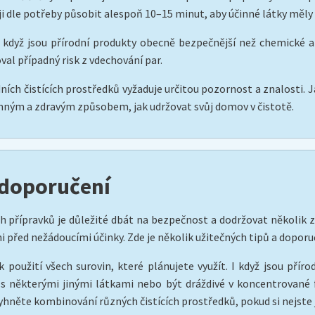
i dle potřeby působit alespoň 10–15 minut, aby účinné látky měly 
 když jsou přírodní produkty obecně bezpečnější než chemické alt
al případný risk z vdechování par.
ních čistících prostředků vyžaduje určitou pozornost a znalosti. J
jemným a zdravým způsobem, jak udržovat svůj domov v čistotě.
 doporučení
 přípravků je důležité dbát na bezpečnost a dodržovat několik zák
 před nežádoucími účinky. Zde je několik užitečných tipů a doporu
k použití všech surovin, které plánujete využít. I když jsou příro
 některými jinými látkami nebo být dráždivé v koncentrované f
něte kombinování různých čistících prostředků, pokud si nejste jis