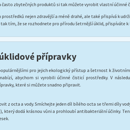
často zbytečných produktů si tak můžete vyrobit vlastní účinné či
ch prostředků nejen zdravější a méně drahé, ale také přispívá k ud
tak tím, že se rozhodnete pro přírodu šetrnější úklid, přispíváte k
 úklidové přípravky
e populárnějšími pro jejich ekologický přístup a šetrnost k život
nabízí, abychom si vyrobili účinné čisticí prostředky. V násled
pravky, které si můžete snadno připravit.
it z octa a vody. Smíchejte jeden díl bílého octa se třemi díly vod
), který dodá krásnou vůni a prohloubí antibakteriální účinky. Ten
esek.