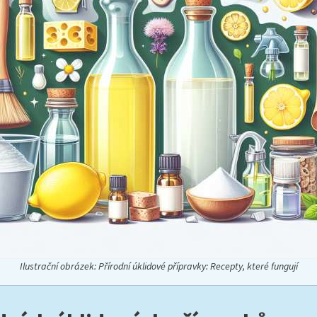
Ilustrační obrázek: Přírodní úklidové přípravky: Recepty, které fungují