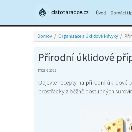
cistotaradce.cz
Úvod
Domácí ti
Domov
Organizace a Úklidové Návyky
Pří
Přírodní úklidové pří
29.6.2025
Objevte recepty na přírodní úklidové př
prostředky z běžně dostupných surovin