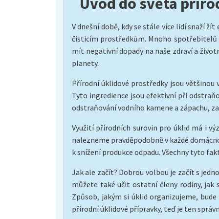
Úvod do světa příro
V dnešní době, kdy se stále více lidí snaží ž
čisticím prostředkům. Mnoho spotřebitelů 
mít negativní dopady na naše zdraví a životn
planety.
Přírodní úklidové prostředky jsou většinou v
Tyto ingredience jsou efektivní při odstraňo
odstraňování vodního kamene a zápachu, zatí
Využití přírodních surovin pro úklid má i v
nalezneme pravděpodobně v každé domácnost
k snížení produkce odpadu. Všechny tyto fak
Jak ale začít? Dobrou volbou je začít s jedn
můžete také učit ostatní členy rodiny, jak 
Způsob, jakým si úklid organizujeme, bude 
přírodní úklidové přípravky, teď je ten správ