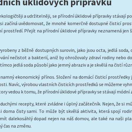
dních úklidových přípravků
ít ekologičtěji a udržitelněji, se přírodní úklidové přípravky stávaj
si začíná uvědomovat, že mnohé komerčně dostupné čisticí prost
í prostředí. Přejít na přírodní úklidové přípravky neznamená jen š
yrobeny z běžně dostupných surovin, jako jsou octa, jedlá soda, cit
vání nečistot a bakterií, aniž by ohrožovaly zdraví rodiny nebo d
mco jedlá soda působí jako jemný abraziv a je skvělá na čistí růz
ýznamný ekonomický přínos. Složení na domácí čisticí prostředky 
i. Navíc, výrobou vlastních čisticích prostředků se můžeme vy
tory vedou k tomu, že přírodní úklidové přípravky se stávají módn
oduchými recepty, které zvládne i úplný začátečník. Nejen, že si mů
si doma čisty sami. To může být skvělá aktivita, která spojí rodin
mít dalekosáhlý dopad nejen na náš domov, ale také na naši plan
ný čas na změnu.