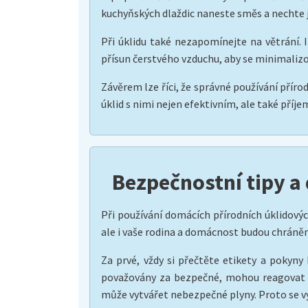
kuchyňských dlaždic naneste směs a nechte j
Při úklidu také nezapomínejte na větrání. I
přísun čerstvého vzduchu, aby se minimalizov
Závěrem lze říci, že správné používání přírod
úklid s nimi nejen efektivním, ale také pří
Bezpečnostní tipy a
Při používání domácích přírodních úklidových
ale i vaše rodina a domácnost budou chráněni
Za prvé, vždy si přečtěte etikety a pokyny 
považovány za bezpečné, mohou reagovat s
může vytvářet nebezpečné plyny. Proto se vyh