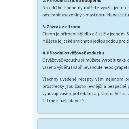
2. Přírodní čistič na koupelnu
Na údržbu koupelny můžete využít jedlou so
odstranit usazeniny a mastnotu. Naneste tu
3. Zázrak z citronu
Citron je přírodní bělidlo a čistič v jednom.
Můžete jej také smíchat s jedlou sodou pro do
4. Přírodní osvěžovač vzduchu
Osvěžovač vzduchu si můžete vyrobit také d
vašeho výběru (např. levandule nebo grapefr
Všechny uvedené recepty vám nejenom pomo
prostředky jsou často levnější a bezpečné p
vyhovují vašim potřebám a přáním. Věřte, 
šetrné k naší planetě.