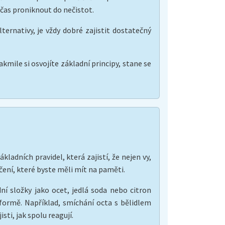
čas proniknout do nečistot.
ernativy, je vždy dobré zajistit dostatečný
akmile si osvojíte základní principy, stane se
ladních pravidel, která zajistí, že nejen vy,
čení, které byste měli mít na paměti.
dní složky jako ocet, jedlá soda nebo citron
ormě. Například, smíchání octa s bělidlem
ti, jak spolu reagují.