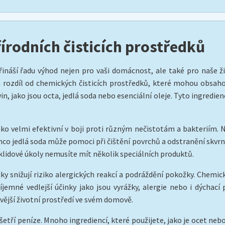
írodních čisticích prostředků
přináší řadu výhod nejen pro vaši domácnost, ale také pro naše 
 rozdíl od chemických čisticích prostředků, které mohou obsahova
, jako jsou octa, jedlá soda nebo esenciální oleje. Tyto ingredie
 jako velmi efektivní v boji proti různým nečistotám a bakteriím
mco jedlá soda může pomoci při čištění povrchů a odstranění skvr
klidové úkoly nemusíte mít několik speciálních produktů.
edky snižují riziko alergických reakcí a podráždění pokožky. Chemi
íjemné vedlejší účinky jako jsou vyrážky, alergie nebo i dýchací
avější životní prostředí ve svém domově.
šetří peníze. Mnoho ingrediencí, které použijete, jako je ocet neb