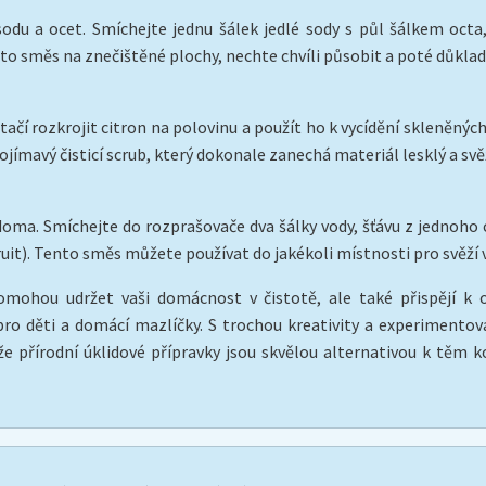
du a ocet. Smíchejte jednu šálek jedlé sody s půl šálkem octa,
to směs na znečištěné plochy, nechte chvíli působit a poté důkla
 Stačí rozkrojit citron na polovinu a použít ho k vycídění skleněný
jímavý čisticí scrub, který dokonale zanechá materiál lesklý a svěž
oma. Smíchejte do rozprašovače dva šálky vody, šťávu z jednoho c
uit). Tento směs můžete používat do jakékoli místnosti pro svěží 
hou udržet vaši domácnost v čistotě, ale také přispějí k oc
ro děti a domácí mazlíčky. S trochou kreativity a experimentován
že přírodní úklidové přípravky jsou skvělou alternativou k těm