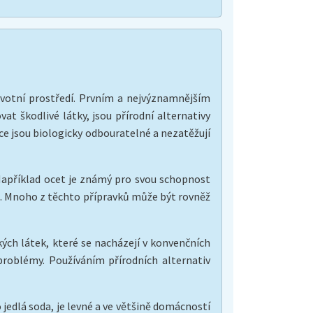
životní prostředí. Prvním a nejvýznamnějším
t škodlivé látky, jsou přírodní alternativy
nce jsou biologicky odbouratelné a nezatěžují
. Například ocet je známý pro svou schopnost
n. Mnoho z těchto přípravků může být rovněž
ckých látek, které se nacházejí v konvenčních
 problémy. Používáním přírodních alternativ
o jedlá soda, je levné a ve většině domácností