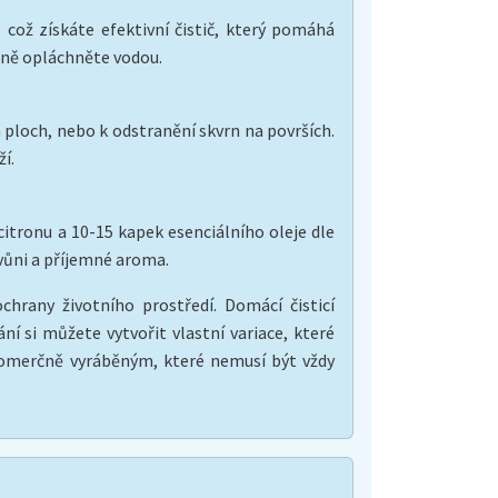
 což získáte efektivní čistič, který pomáhá
dně opláchněte vodou.
ch ploch, nebo k odstranění skvrn na površích.
í.
itronu a 10-15 kapek esenciálního oleje dle
vůni a příjemné aroma.
hrany životního prostředí. Domácí čisticí
í si můžete vytvořit vlastní variace, které
 komerčně vyráběným, které nemusí být vždy