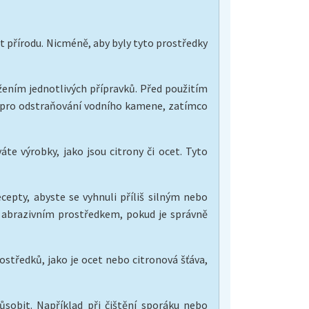
it přírodu. Nicméně, aby byly tyto prostředky
žením jednotlivých přípravků. Před použitím
ící pro odstraňování vodního kamene, zatímco
te výrobky, jako jsou citrony či ocet. Tyto
cepty, abyste se vyhnuli příliš silným nebo
m abrazivním prostředkem, pokud je správně
středků, jako je ocet nebo citronová šťáva,
působit. Například při čištění sporáku nebo