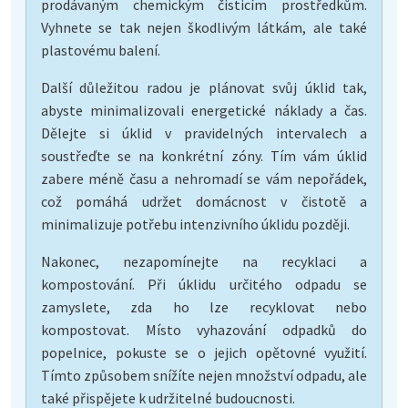
prodávaným chemickým čisticím prostředkům.
Vyhnete se tak nejen škodlivým látkám, ale také
plastovému balení.
Další důležitou radou je plánovat svůj úklid tak,
abyste minimalizovali energetické náklady a čas.
Dělejte si úklid v pravidelných intervalech a
soustřeďte se na konkrétní zóny. Tím vám úklid
zabere méně času a nehromadí se vám nepořádek,
což pomáhá udržet domácnost v čistotě a
minimalizuje potřebu intenzivního úklidu později.
Nakonec, nezapomínejte na recyklaci a
kompostování. Při úklidu určitého odpadu se
zamyslete, zda ho lze recyklovat nebo
kompostovat. Místo vyhazování odpadků do
popelnice, pokuste se o jejich opětovné využití.
Tímto způsobem snížíte nejen množství odpadu, ale
také přispějete k udržitelné budoucnosti.