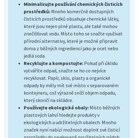
Minimalizujte používání chemických čisticích
prostředků:
Mnoho komerčně dostupných
čisticích prostředků obsahuje chemické látky,
které jsou nejen plné plastu, ale také mohou
znečišťovat vodu. Místo toho se snažte využívat
přírodní alternativy, které je možné připravit
doma z běžných ingrediencí jako je ocet nebo
jedlá soda.
Recyklujte a kompostujte:
Pokud při úklidu
vytváříte odpad, snažte se ho co nejvíce
recyklovat. Papír, sklo, plasty a organické
odpady by měly mít své místo v separovaném
kontejneru, což výrazně sníží objem odpadu,
který skončí na skládce.
Používejte ekologické obaly:
Místo běžných
plastových lahví hledejte produkty v
ekologických a udržitelných obalech. Mnoho
značek nyní nabízí možnost doplnit své čisticí
prostředky do opakovaně použitelných nádob.