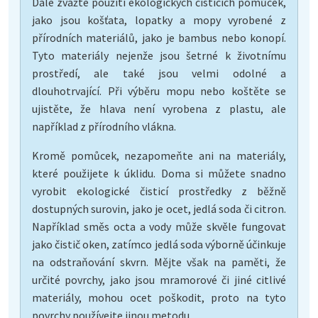
Dále zvažte použití ekologických čisticích pomůcek,
jako jsou košťata, lopatky a mopy vyrobené z
přírodních materiálů, jako je bambus nebo konopí.
Tyto materiály nejenže jsou šetrné k životnímu
prostředí, ale také jsou velmi odolné a
dlouhotrvající. Při výběru mopu nebo koštěte se
ujistěte, že hlava není vyrobena z plastu, ale
například z přírodního vlákna.
Kromě pomůcek, nezapomeňte ani na materiály,
které použijete k úklidu. Doma si můžete snadno
vyrobit ekologické čisticí prostředky z běžně
dostupných surovin, jako je ocet, jedlá soda či citron.
Například směs octa a vody může skvěle fungovat
jako čistič oken, zatímco jedlá soda výborně účinkuje
na odstraňování skvrn. Mějte však na paměti, že
určité povrchy, jako jsou mramorové či jiné citlivé
materiály, mohou ocet poškodit, proto na tyto
povrchy používejte jinou metodu.