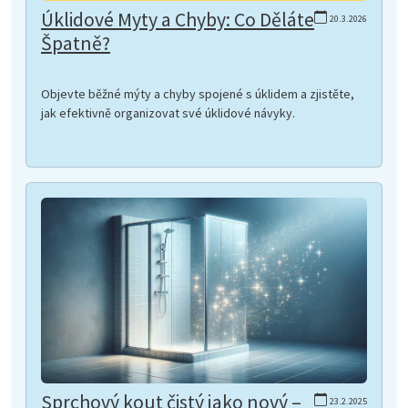
Úklidové Myty a Chyby: Co Děláte
20.3.2026
Špatně?
Objevte běžné mýty a chyby spojené s úklidem a zjistěte,
jak efektivně organizovat své úklidové návyky.
Sprchový kout čistý jako nový –
23.2.2025