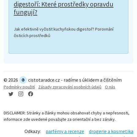
digestoří: Které prostředky opravdu
fungují?
Jak efektivně vyčistit kuchyňskou digestoř? Porovnání
čisticích prostředků
© 2026
cistotaradce.cz - radíme s úklidem a čištěním
Podmínky použití
Zásady zpracování osobních údajů
O nás
DISCLAIMER: Stránky a články mohou obsahovat chyby a nepřesnosti,
informace zde uvedené považujte za orientační a bez záruky.
Odkazy:
parfémy a recenze
drogerie a kosmetika