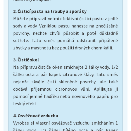
2. Čisticí pasta na trouby a sporáky
Můžete připravit velmi efektivní čisticí pastu z jedlé
sody a vody. Vzniklou pastu naneste na znečištěné
povrchy, nechte chvíli působit a poté důkladně
setřete. Tato směs pomáhá odstranit připálené
zbytky a mastnotu bez použití drsných chemikálií.
3. Čistič skel
Na přípravu čističe oken smíchejte 2 šálky vody, 1/2
šálku octa a pár kapek citronové šťávy. Tato směs
nejenže skvěle čistí skleněné povrchy, ale také
dodává příjemnou citronovou vůni. Aplikujte ji
pomocí jemné hadříku nebo novinového papíru pro
lesklý efekt.
4. Osvěžovač vzduchu
Vyrobte si vlastní osvěžovač vzduchu smícháním 1
šálku vody, 1/2 šálku bílého octa a pár kapek