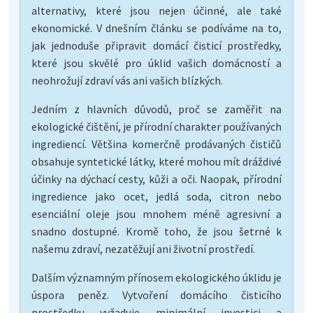
alternativy, které jsou nejen účinné, ale také
ekonomické. V dnešním článku se podíváme na to,
jak jednoduše připravit domácí čisticí prostředky,
které jsou skvělé pro úklid vašich domácností a
neohrožují zdraví vás ani vašich blízkých.
Jedním z hlavních důvodů, proč se zaměřit na
ekologické čištění, je přírodní charakter používaných
ingrediencí. Většina komerčně prodávaných čističů
obsahuje syntetické látky, které mohou mít dráždivé
účinky na dýchací cesty, kůži a oči. Naopak, přírodní
ingredience jako ocet, jedlá soda, citron nebo
esenciální oleje jsou mnohem méně agresivní a
snadno dostupné. Kromě toho, že jsou šetrné k
našemu zdraví, nezatěžují ani životní prostředí.
Dalším významným přínosem ekologického úklidu je
úspora peněz. Vytvoření domácího čisticího
prostředku vyžaduje minimální investici a