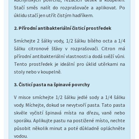
Stačí směs nalít do rozprašovače a aplikovat. Po
úklidu stačí jen utřít čistým hadříkem.
2. Přírodní antibakteriální čisticí prostředek
Smíchejte 2 šálky vody, 1/2 šálku bílého octa a 1/4
šálku citronové šťávy v rozprašovači. Citron má
přírodní antibakteriální vlastnosti a dodá svěží vůni.
Tento prostředek je ideální pro úklid utěrkami na
stoly nebo v koupelně.
3. Čisticí pasta na špinavé povrchy
V misce smíchejte 1/2 šálku jedlé sody a 1/4 šálku
vody. Míchejte, dokud se nevytvoří pasta. Tato pasta
skvěle vyčistí špinavá místa na dřezu, vaně nebo
sporáku. Aplikujte pastu na postižené místo, nechte
působit několik minut a poté důkladně opláchněte
vodou.