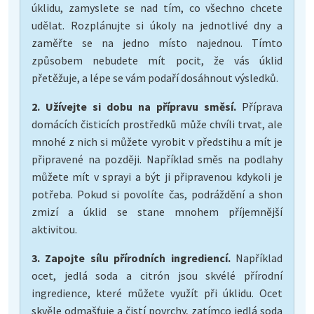
úklidu, zamyslete se nad tím, co všechno chcete
udělat. Rozplánujte si úkoly na jednotlivé dny a
zaměřte se na jedno místo najednou. Tímto
způsobem nebudete mít pocit, že vás úklid
přetěžuje, a lépe se vám podaří dosáhnout výsledků.
2. Užívejte si dobu na přípravu směsí.
Příprava
domácích čisticích prostředků může chvíli trvat, ale
mnohé z nich si můžete vyrobit v předstihu a mít je
připravené na později. Například směs na podlahy
můžete mít v sprayi a být ji připravenou kdykoli je
potřeba. Pokud si povolíte čas, podráždění a shon
zmizí a úklid se stane mnohem příjemnější
aktivitou.
3. Zapojte sílu přírodních ingrediencí.
Například
ocet, jedlá soda a citrón jsou skvélé přírodní
ingredience, které můžete využít při úklidu. Ocet
skvěle odmašťuje a čistí povrchy, zatímco jedlá soda