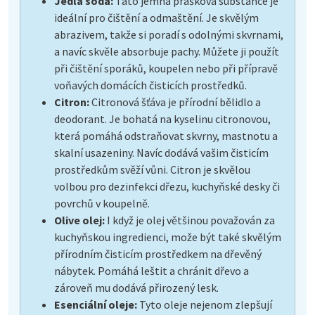
Jedlá soda:
Tato jemná prášková substance je
ideální pro čištění a odmaštění. Je skvělým
abrazivem, takže si poradí s odolnými skvrnami,
a navíc skvěle absorbuje pachy. Můžete ji použít
při čištění sporáků, koupelen nebo při přípravě
voňavých domácích čisticích prostředků.
Citron:
Citronová šťáva je přírodní bělidlo a
deodorant. Je bohatá na kyselinu citronovou,
která pomáhá odstraňovat skvrny, mastnotu a
skalní usazeniny. Navíc dodává vašim čisticím
prostředkům svěží vůni. Citron je skvělou
volbou pro dezinfekci dřezu, kuchyňské desky či
povrchů v koupelně.
Olive olej:
I když je olej většinou považován za
kuchyňskou ingredienci, može být také skvělým
přírodním čisticím prostředkem na dřevěný
nábytek. Pomáhá leštit a chránit dřevo a
zároveň mu dodává přirozený lesk.
Esenciální oleje:
Tyto oleje nejenom zlepšují