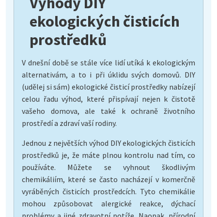
Výhody DIY
ekologických čisticích
prostředků
V dnešní době se stále více lidí utíká k ekologickým
alternativám, a to i při úklidu svých domovů. DIY
(udělej si sám) ekologické čisticí prostředky nabízejí
celou řadu výhod, které přispívají nejen k čistotě
vašeho domova, ale také k ochraně životního
prostředí a zdraví vaší rodiny.
Jednou z největších výhod DIY ekologických čisticích
prostředků je, že máte plnou kontrolu nad tím, co
používáte. Můžete se vyhnout škodlivým
chemikáliím, které se často nacházejí v komerčně
vyráběných čisticích prostředcích. Tyto chemikálie
mohou způsobovat alergické reakce, dýchací
problémy a jiné zdravotní potíže. Naopak, přírodní