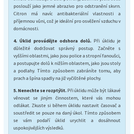
poslouží jako jemné abrazivo pro odstranění skvrn.
Citron má navíc antibakteriální vlastnosti a
příjemnou vůni, což je ideální pro osvěžení vzduchu v
domácnosti.
4. Úklid provádějte odshora dolů.
Při úklidu je
důležité dodržovat správný postup. Začněte s
vyššími oblastmi, jako jsou police a stropní fanoušci,
a postupujte dolů k nižším oblastem, jako jsou stoly
a podlahy. Tímto způsobem zabráníte tomu, aby
prach a špína spadly na již vyčištěné plochy.
5. Nenechte se rozptýlit.
Při úklidu může být lákavé
věnovat se jiným činnostem, které vás mohou
odlákat. Zkuste si během úklidu nastavit časovač a
soustředit se pouze na daný úkol. Tímto způsobem
se vám podaří úklid urychlit a dosáhnout
uspokojivějších výsledků.