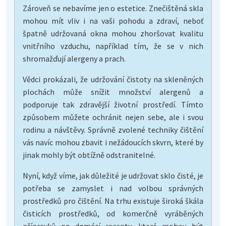
Zároveň se nebavíme jen o estetice. Znečištěná skla
mohou mít vliv i na vaši pohodu a zdraví, neboť
špatně udržovaná okna mohou zhoršovat kvalitu
vnitřního vzduchu, například tím, že se v nich
shromažďují alergeny a prach.
Vědci prokázali, že udržování čistoty na skleněných
plochách může snížit množství alergenů a
podporuje tak zdravější životní prostředí. Tímto
způsobem můžete ochránit nejen sebe, ale i svou
rodinu a návštěvy. Správně zvolené techniky čištění
vás navíc mohou zbavit i nežádoucích skvrn, které by
jinak mohly být obtížně odstranitelné.
Nyní, když víme, jak důležité je udržovat sklo čisté, je
potřeba se zamyslet i nad volbou správných
prostředků pro čištění. Na trhu existuje široká škála
čisticích prostředků, od komerčně vyráběných
přípravků po domácí recepty, které mohou být