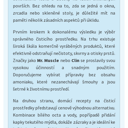
površích. Bez ohledu na to, zda se jedná o okna,
zrcadla nebo skleněné stoly, je důležité mít na
paměti několik zásadních aspektů při úklidu.
Prvním krokem k dokonalému výsledku je výběr
správného čisticího prostředku. Na trhu existuje
široká škála komerčně vyráběných produktů, které
efektivně odstraňují nečistoty, skvrny a otisky prstů.
Značky jako
Mr. Muscle
nebo
Clin
se proslavily svou
vysokou účinností a snadným použitím.
Doporučujeme vybírat přípravky bez obsahu
amoniaku, které nezanechávají šmouhy a jsou
šetrné k životnímu prostředí.
Na druhou stranu, domácí recepty na čisticí
prostředky představují cenově výhodnou alternativu.
Kombinace bílého octa a vody, popřípadě přidání
kapky tekutého mýdla, dokáže zázraky a je ideální ke