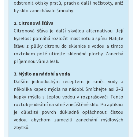
odstranit otisky prstů, prach a další nečistoty, aniž
by sklo zanechávalo šmouhy.
2. Citronová šťáva
Citronová šťáva je další skvělou alternativou. Její
kyselost pomáhá rozložit mastnotu a špínu. Nalijte
šťávu z půlky citronu do sklenice s vodou a tímto
roztokem poté utírejte skleněné plochy. Zanechá
příjemnou vůni a lesk.
3. Mýdlo na nádobí a voda
Dalším jednoduchým receptem je směs vody a
několika kapek mýdla na nádobí. Smíchejte asi 2–3
kapky mýdla s teplou vodou v rozprašovači. Tento
roztok je ideální na silně znečištěné sklo. Po aplikaci
je důležité povrch důkladně opláchnout čistou
vodou, abychom zamezili zanechání mýdlových
zbytků.