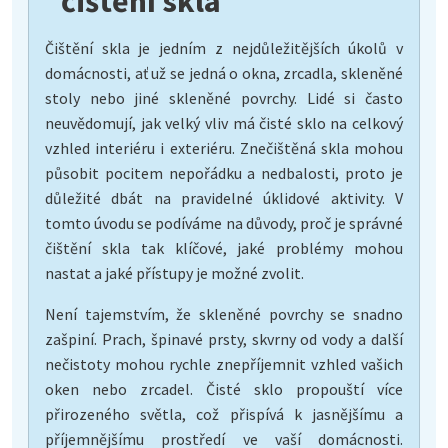
čištění skla
Čištění skla je jedním z nejdůležitějších úkolů v
domácnosti, ať už se jedná o okna, zrcadla, skleněné
stoly nebo jiné skleněné povrchy. Lidé si často
neuvědomují, jak velký vliv má čisté sklo na celkový
vzhled interiéru i exteriéru. Znečištěná skla mohou
působit pocitem nepořádku a nedbalosti, proto je
důležité dbát na pravidelné úklidové aktivity. V
tomto úvodu se podíváme na důvody, proč je správné
čištění skla tak klíčové, jaké problémy mohou
nastat a jaké přístupy je možné zvolit.
Není tajemstvím, že skleněné povrchy se snadno
zašpiní. Prach, špinavé prsty, skvrny od vody a další
nečistoty mohou rychle znepříjemnit vzhled vašich
oken nebo zrcadel. Čisté sklo propouští více
přirozeného světla, což přispívá k jasnějšímu a
příjemnějšímu prostředí ve vaší domácnosti.