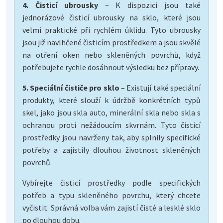
4. Čisticí ubrousky
– K dispozici jsou také
jednorázové čisticí ubrousky na sklo, které jsou
velmi praktické při rychlém úklidu. Tyto ubrousky
jsou již navlhčené čisticím prostředkem a jsou skvělé
na otření oken nebo skleněných povrchů, když
potřebujete rychle dosáhnout výsledku bez přípravy.
5. Speciální čističe pro sklo
– Existují také speciální
produkty, které slouží k údržbě konkrétních typů
skel, jako jsou skla auto, minerální skla nebo skla s
ochranou proti nežádoucím skvrnám. Tyto čisticí
prostředky jsou navrženy tak, aby splnily specifické
potřeby a zajistily dlouhou životnost skleněných
povrchů.
Vybírejte čisticí prostředky podle specifických
potřeb a typu skleněného povrchu, který chcete
vyčistit. Správná volba vám zajistí čisté a lesklé sklo
po dlouhou dobu.