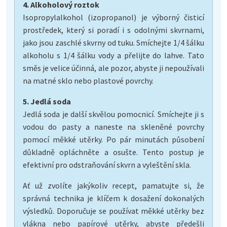
4. Alkoholový roztok
Isopropylalkohol (izopropanol) je výborný čisticí
prostředek, který si poradí i s odolnými skvrnami,
jako jsou zaschlé skvrny od tuku. Smíchejte 1/4 šálku
alkoholu s 1/4 šálku vody a přelijte do lahve. Tato
směs je velice účinná, ale pozor, abyste ji nepoužívali
na matné sklo nebo plastové povrchy.
5. Jedlá soda
Jedlá soda je další skvělou pomocnicí. Smíchejte ji s
vodou do pasty a naneste na skleněné povrchy
pomocí měkké utěrky. Po pár minutách působení
důkladně opláchněte a osušte. Tento postup je
efektivní pro odstraňování skvrn a vyleštění skla.
Ať už zvolíte jakýkoliv recept, pamatujte si, že
správná technika je klíčem k dosažení dokonalých
výsledků. Doporučuje se používat měkké utěrky bez
vlákna nebo papírové utěrky, abyste předešli