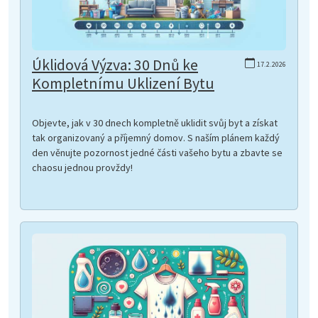
Úklidová Výzva: 30 Dnů ke
17.2.2026
Kompletnímu Uklizení Bytu
Objevte, jak v 30 dnech kompletně uklidit svůj byt a získat
tak organizovaný a příjemný domov. S naším plánem každý
den věnujte pozornost jedné části vašeho bytu a zbavte se
chaosu jednou provždy!