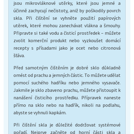
jsou mikrovláknové utěrky, které jsou jemné a
účinně zachycují nečistoty, aniž by poškodily povrch
skla. Při čištění se vyhněte použití papírových
utěrek, které mohou zanechávat vlákna a šmouhy.
Připravte si také vodu a čisticí prostředek – můžete
zvolit komerční produkt nebo vyzkoušet domácí
recepty s přísadami jako je ocet nebo citronová
šťáva.
Před samotným čištěním je dobré sklo důkladně
omést od prachu a jemných částic. To můžete udělat
pomocí suchého hadříku nebo jemného vysavače.
Jakmile je sklo zbaveno prachu, můžete přistoupit k
nanášení čisticího prostředku. Přípravek naneste
přímo na sklo nebo na hadřík, nikoli na podlahu,
abyste se vyhnuli kapkám.
Při čištění skla je důležité dodržovat systémové
pořadí. Nejprve začněte od horní části skla a