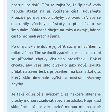
postupujte dolů. Tím se zajistíte, že špinavá voda
nebude stékat na již vyčištěné části. Používejte
krouživé pohyby nebo pohyby do tvaru „S“, aby se
odstranily všechny nečistoty a předcházelo se
šmouhám. Důkladně dbejte na rohy a okraje, kde se
často hromadí prach a špína.
Po umytí skla je dobré jej otřít suchým hadříkem z
mikrovlákna. Tím se docílí vysokého lesku a odstraní
se případné zbytky čisticího prostředku. Pokud
chcete, aby vaše sklo blýskalo jako nové, zkuste
přidat na závěr lesk s přípravkem na bázi alkoholu,
který sklo dokonale vyčistí a odstraní všechny
zbytky.
Je také důležité si uvědomit, že některé skleněné
plochy mohou vyžadovat speciální údržbu. Například
skleněné dlaždice v koupelně mohou mít na sobě