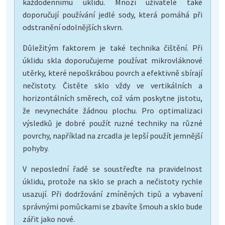
každodennímu úklidu. Mnozí uživatelé také
doporučují používání jedlé sody, která pomáhá při
odstranění odolnějších skvrn.
Důležitým faktorem je také technika čištění. Při
úklidu skla doporučujeme používat mikrovláknové
utěrky, které nepoškrábou povrch a efektivně sbírají
nečistoty. Čistěte sklo vždy ve vertikálních a
horizontálních směrech, což vám poskytne jistotu,
že nevynecháte žádnou plochu. Pro optimalizaci
výsledků je dobré použít ruzné techniky na různé
povrchy, například na zrcadla je lepší použít jemnější
pohyby.
V neposlední řadě se soustřeďte na pravidelnost
úklidu, protože na sklo se prach a nečistoty rychle
usazují. Při dodržování zmíněných tipů a vybavení
správnými pomůckami se zbavíte šmouh a sklo bude
zářit jako nové.