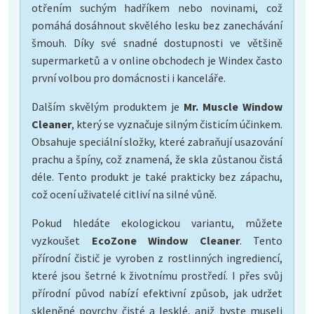
otřením suchým hadříkem nebo novinami, což
pomáhá dosáhnout skvělého lesku bez zanechávání
šmouh. Díky své snadné dostupnosti ve většině
supermarketů a v online obchodech je Windex často
první volbou pro domácnosti i kanceláře.
Dalším skvělým produktem je
Mr. Muscle Window
Cleaner
, který se vyznačuje silným čisticím účinkem.
Obsahuje speciální složky, které zabraňují usazování
prachu a špíny, což znamená, že skla zůstanou čistá
déle. Tento produkt je také prakticky bez zápachu,
což ocení uživatelé citliví na silné vůně.
Pokud hledáte ekologickou variantu, můžete
vyzkoušet
EcoZone Window Cleaner
. Tento
přírodní čistič je vyroben z rostlinných ingrediencí,
které jsou šetrné k životnímu prostředí. I přes svůj
přírodní původ nabízí efektivní způsob, jak udržet
skleněné povrchy čisté a lesklé, aniž byste museli