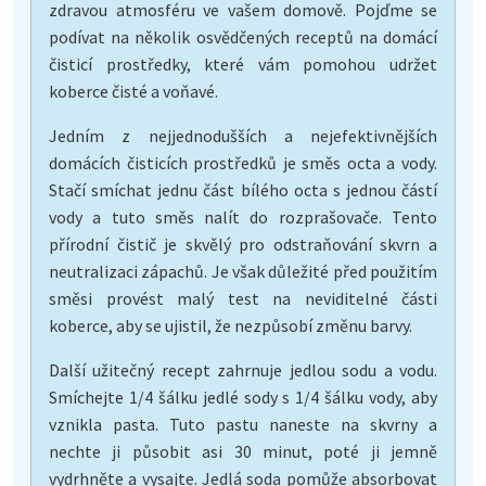
zdravou atmosféru ve vašem domově. Pojďme se
podívat na několik osvědčených receptů na domácí
čisticí prostředky, které vám pomohou udržet
koberce čisté a voňavé.
Jedním z nejjednodušších a nejefektivnějších
domácích čisticích prostředků je směs octa a vody.
Stačí smíchat jednu část bílého octa s jednou částí
vody a tuto směs nalít do rozprašovače. Tento
přírodní čistič je skvělý pro odstraňování skvrn a
neutralizaci zápachů. Je však důležité před použitím
směsi provést malý test na neviditelné části
koberce, aby se ujistil, že nezpůsobí změnu barvy.
Další užitečný recept zahrnuje jedlou sodu a vodu.
Smíchejte 1/4 šálku jedlé sody s 1/4 šálku vody, aby
vznikla pasta. Tuto pastu naneste na skvrny a
nechte ji působit asi 30 minut, poté ji jemně
vydrhněte a vysajte. Jedlá soda pomůže absorbovat