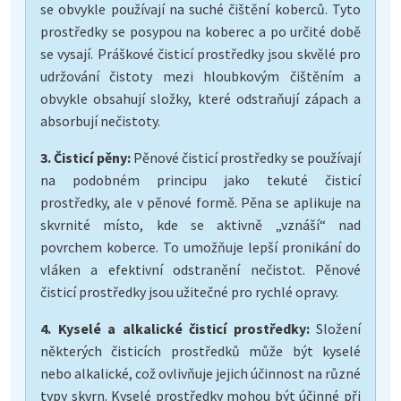
se obvykle používají na suché čištění koberců. Tyto
prostředky se posypou na koberec a po určité době
se vysají. Práškové čisticí prostředky jsou skvělé pro
udržování čistoty mezi hloubkovým čištěním a
obvykle obsahují složky, které odstraňují zápach a
absorbují nečistoty.
3. Čisticí pěny:
Pěnové čisticí prostředky se používají
na podobném principu jako tekuté čisticí
prostředky, ale v pěnové formě. Pěna se aplikuje na
skvrnité místo, kde se aktivně „vznáší“ nad
povrchem koberce. To umožňuje lepší pronikání do
vláken a efektivní odstranění nečistot. Pěnové
čisticí prostředky jsou užitečné pro rychlé opravy.
4. Kyselé a alkalické čisticí prostředky:
Složení
některých čisticích prostředků může být kyselé
nebo alkalické, což ovlivňuje jejich účinnost na různé
typy skvrn. Kyselé prostředky mohou být účinné při