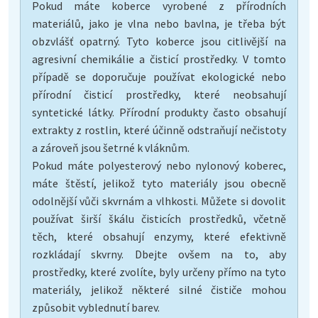
Pokud máte koberce vyrobené z přírodních
materiálů, jako je vlna nebo bavlna, je třeba být
obzvlášť opatrný. Tyto koberce jsou citlivější na
agresivní chemikálie a čisticí prostředky. V tomto
případě se doporučuje používat ekologické nebo
přírodní čisticí prostředky, které neobsahují
syntetické látky. Přírodní produkty často obsahují
extrakty z rostlin, které účinně odstraňují nečistoty
a zároveň jsou šetrné k vláknům.
Pokud máte polyesterový nebo nylonový koberec,
máte štěstí, jelikož tyto materiály jsou obecně
odolnější vůči skvrnám a vlhkosti. Můžete si dovolit
používat širší škálu čisticích prostředků, včetně
těch, které obsahují enzymy, které efektivně
rozkládají skvrny. Dbejte ovšem na to, aby
prostředky, které zvolíte, byly určeny přímo na tyto
materiály, jelikož některé silné čističe mohou
způsobit vyblednutí barev.