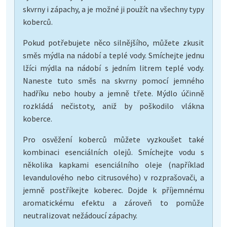
skvrny i zápachy, a je možné ji použít na všechny typy
koberců.
Pokud potřebujete něco silnějšího, můžete zkusit
směs mýdla na nádobí a teplé vody. Smíchejte jednu
lžíci mýdla na nádobí s jedním litrem teplé vody.
Naneste tuto směs na skvrny pomocí jemného
hadříku nebo houby a jemně třete. Mýdlo účinně
rozkládá nečistoty, aniž by poškodilo vlákna
koberce.
Pro osvěžení koberců můžete vyzkoušet také
kombinaci esenciálních olejů. Smíchejte vodu s
několika kapkami esenciálního oleje (například
levandulového nebo citrusového) v rozprašovači, a
jemně postříkejte koberec. Dojde k příjemnému
aromatickému efektu a zároveň to pomůže
neutralizovat nežádoucí zápachy.