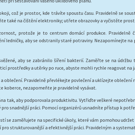
měti při sestavování vašeho úklidového plánu.
koji, což je prostor, kde trávíte spoustu času. Pravidelně se sou
e také na čištění elektroniky; utřete obrazovky a vyčistěte prost
zornost, protože je to centrum domácí produkce. Pravidelně či
ní ledničky, aby se odstranily staré potraviny. Nezapomínejte na p
věžené, aby se zabránilo šíření bakterií. Zaměřte se na údržbu t
isticí prostředky a utěrky po ruce, abyste mohli rychle reagovat na j
e a oblečení. Pravidelně převlékejte povlečení a uklízejte oblečení n
te koberce, nezapomeňte je pravidelně vysávat.
na tak, aby podporovala produktivitu. Vytřiďte veškeré nepotřebn
ený pro snadnější práci. Pomocí organizérů usnadníte přístup k p
stí se zaměřujete na specifické úkoly, které vám pomohou udržet n
o strukturovanější a efektivnější práci. Pravidelným a systema