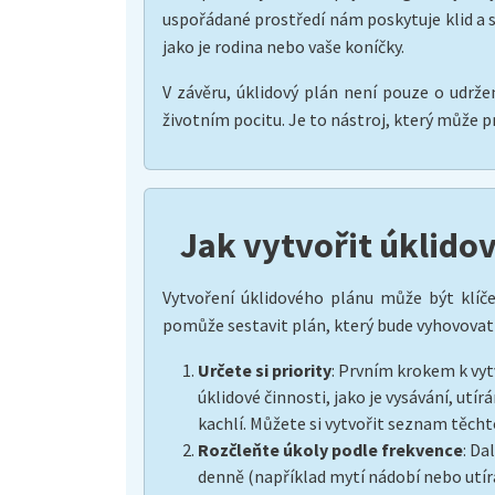
uspořádané prostředí nám poskytuje klid a so
jako je rodina nebo vaše koníčky.
V závěru, úklidový plán není pouze o udržen
životním pocitu. Je to nástroj, který může 
Jak vytvořit úklido
Vytvoření úklidového plánu může být klíč
pomůže sestavit plán, který bude vyhovovat
Určete si priority
: Prvním krokem k vytv
úklidové činnosti, jako je vysávání, utí
kachlí. Můžete si vytvořit seznam těchto
Rozčleňte úkoly podle frekvence
: Da
denně (například mytí nádobí nebo utír