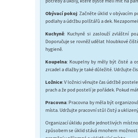
potřeby a úkoly, které byste měli mít na pa
Obývací pokoj
: Začněte úklid v obývacím po
podlahy a údržbu polštářů a dek. Nezapomeňt
Kuchyně
: Kuchyně si zaslouží zvláštní po
Doporučuje se rovněž udělat hloubkové čiště
hygieně.
Koupelna
: Koupelny by měly být čisté a os
zrcadel a dlažby je také důležité. Udržujte č
Ložnice
: V ložnici věnujte čas údržbě postel
prach a že pod postelí je pořádek. Pokud má
Pracovna
: Pracovna by měla být organizová
místa. Udržujte pracovní stůl čistý a ukliz
Organizací úklidu podle jednotlivých místno
způsobem se úklid stává mnohem možností pr