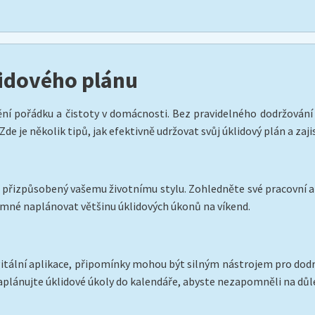
lidového plánu
tění pořádku a čistoty v domácnosti. Bez pravidelného dodržování
 je několik tipů, jak efektivně udržovat svůj úklidový plán a zajis
í a přizpůsobený vašemu životnímu stylu. Zohledněte své pracovní a 
né naplánovat většinu úklidových úkonů na víkend.
gitální aplikace, připomínky mohou být silným nástrojem pro dodr
plánujte úklidové úkoly do kalendáře, abyste nezapomněli na důle