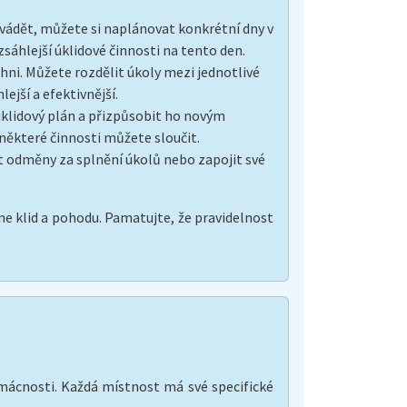
rovádět, můžete si naplánovat konkrétní dny v
zsáhlejší úklidové činnosti na tento den.
ichni. Můžete rozdělit úkoly mezi jednotlivé
ejší a efektivnější.
j úklidový plán a přizpůsobit ho novým
 některé činnosti můžete sloučit.
it odměny za splnění úkolů nebo zapojit své
 klid a pohodu. Pamatujte, že pravidelnost
omácnosti. Každá místnost má své specifické