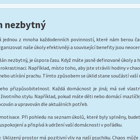
án nezbytný
 jednou z mnoha každodenních povinností, které nám berou čas a
izovat naše úkoly efektivněji a související benefity jsou neocen
plán nezbytný, je úspora času. Když máte jasně definované úkoly a 
krastinaci. Například, místo toho, aby jste strávili hodiny v chao
 nebo utírání prachu. Tímto způsobem se úklid stane součástí vaší 
eho přizpůsobitelnost. Každá domácnost je jiná; má své vlastní
životního stylu. Například, pokud máte děti nebo domácí mazlíčky,
cován a upravován dle aktuálních potřeb.
 motivace. Při pohledu na seznam úkolů, které byly splněny, bude
uspokojení a přispívá k udržení vaší domácnosti v pořádku.
Uklizený prostor má pozitivní vliv na naší psychiku. Chaos může 