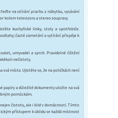
střeďte na utírání prachu z nábytku, vysávání
or kolem televizoru a stereo soupravy.
stěte kuchyňské linky, stoly a spotřebiče.
odlahy; časté zametání a vytírání přispěje k
oalet, umyvadel a sprch. Pravidelné čištění
akékoli nečistoty.
a svá místa. Ujistěte se, že na poličkách není
é papíry a důležité dokumenty uložte na svá
otřebným pomůckám.
ejen čistotu, ale i klid v domácnosti. Tímto
tickým přístupem k úklidu se každá místnost