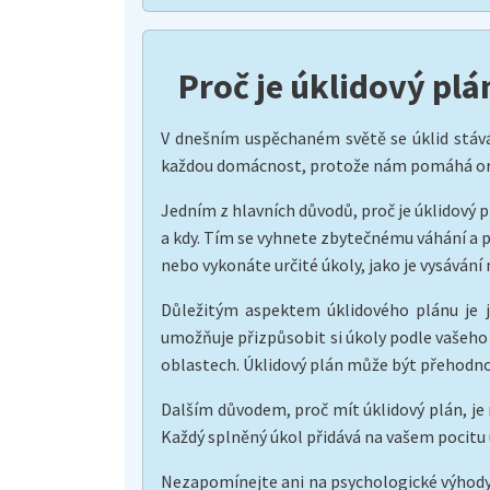
Proč je úklidový pl
V dnešním uspěchaném světě se úklid stává
každou domácnost, protože nám pomáhá organ
Jedním z hlavních důvodů, proč je úklidový 
a kdy. Tím se vyhnete zbytečnému váhání a pro
nebo vykonáte určité úkoly, jako je vysávání
Důležitým aspektem úklidového plánu je j
umožňuje přizpůsobit si úkoly podle vašeho 
oblastech. Úklidový plán může být přehodno
Dalším důvodem, proč mít úklidový plán, je
Každý splněný úkol přidává na vašem pocitu 
Nezapomínejte ani na psychologické výhody. 