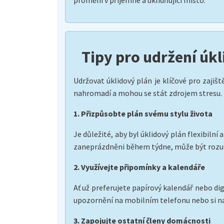
promění v příjemné a uklidňující místo.
Tipy pro udržení úk
Udržovat úklidový plán je klíčové pro zajiš
nahromadí a mohou se stát zdrojem stresu. Zde
1. Přizpůsobte plán svému stylu života
Je důležité, aby byl úklidový plán flexibiln
zaneprázdněni během týdne, může být rozum
2. Využívejte připomínky a kalendáře
Ať už preferujete papírový kalendář nebo di
upozornění na mobilním telefonu nebo si na
3. Zapojujte ostatní členy domácnosti