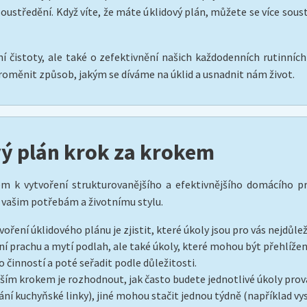
ustředění. Když víte, že máte úklidový plán, můžete se více soust
í čistoty, ale také o zefektivnění našich každodenních rutinních
proměnit způsob, jakým se díváme na úklid a usnadnit nám život.
vý plán krok za krokem
em k vytvoření strukturovanějšího a efektivnějšího domácího 
 vašim potřebám a životnímu stylu.
oření úklidového plánu je zjistit, které úkoly jsou pro vás nejdůl
rání prachu a mytí podlah, ale také úkoly, které mohou být přehlíže
 činností a poté seřadit podle důležitosti.
lším krokem je rozhodnout, jak často budete jednotlivé úkoly pro
ání kuchyňské linky), jiné mohou stačit jednou týdně (například 