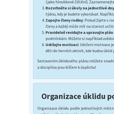
(jako hloubkové čištění). Zaznamenejte 
Rozvrhněte si úkoly na jednotlivé dn
týdnu, kdy je budete vykonávat. Napříkla
Zapojte členy rodiny
: Pokud žijete s r
členy a každý může mít na starost určit
Pravidelně revidujte a upravujte plán
podmínkám. Můžete si například uvědomit
Udržujte motivaci
: Udržení motivace j
děti do herních aktivit, kde budou úklid
Sestavením úklidového plánu můžete snadno
a disciplína jsou klíčem k úspěchu!
Organizace úklidu p
Organizace úklidu podle jednotlivých místn