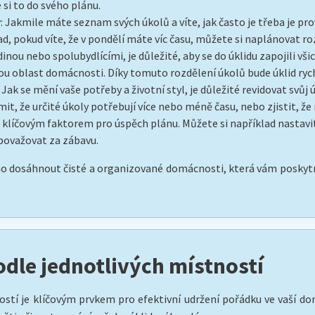
si to do svého plánu.
y
: Jakmile máte seznam svých úkolů a víte, jak často je třeba je p
d, pokud víte, že v pondělí máte víc času, můžete si naplánovat ro
odinou nebo spolubydlícími, je důležité, aby se do úklidu zapojili vš
ou oblast domácnosti. Díky tomuto rozdělení úkolů bude úklid rychl
: Jak se mění vaše potřeby a životní styl, je důležité revidovat svů
, že určité úkoly potřebují více nebo méně času, nebo zjistit, že
e klíčovým faktorem pro úspěch plánu. Můžete si například nastav
 považovat za zábavu.
 dosáhnout čisté a organizované domácnosti, která vám poskytne
odle jednotlivých místností
ostí je klíčovým prvkem pro efektivní udržení pořádku ve vaší d