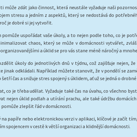
 může zdát jako činnost, která neustále vyžaduje naši pozornost 
rojem stresu a jedním z aspektů, který se nedostává do potřebnéh
č je dobré si jej vytvořit.
ám pomůže uspořádat vaše úkoly, a to nejen podle toho, co je potř
inimalizovat chaos, který se může v domácnosti vytvářet, zvlá
e organizovanějšími a úklid se pro vás stane méně náročný a mnoh
dělit úkoly do jednotlivých dnů v týdnu, což zajišťuje nejen, že
 jinak odkládali. Například můžete stanovit, že v pondělí se zamě
šetří čas a snižuje stres spojený s úklidem, ať už se jedná o drobn
t, co je třeba udělat. Vyžaduje také čas na úvahu, co všechno byst
t nejen úklid podlah a utírání prachu, ale také údržbu domácích
m pomůže zlepšit řád v domácnosti.
na papíře nebo elektronickou verzi v aplikaci, klíčové je začít tím
ím spojencem v cestě k větší organizaci a klidnější domácnosti.