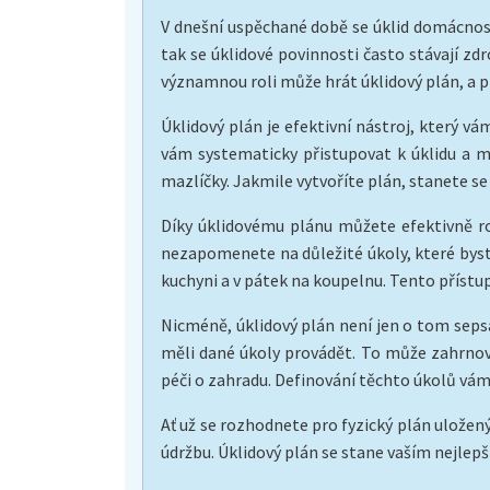
V dnešní uspěchané době se úklid domácnosti
tak se úklidové povinnosti často stávají zd
významnou roli může hrát úklidový plán, a pro
Úklidový plán je efektivní nástroj, který v
vám systematicky přistupovat k úklidu a m
mazlíčky. Jakmile vytvoříte plán, stanete s
Díky úklidovému plánu můžete efektivně roz
nezapomenete na důležité úkoly, které byste
kuchyni a v pátek na koupelnu. Tento přístup 
Nicméně, úklidový plán není jen o tom sepsa
měli dané úkoly provádět. To může zahrnova
péči o zahradu. Definování těchto úkolů vá
Ať už se rozhodnete pro fyzický plán uložený 
údržbu. Úklidový plán se stane vaším nejlepš