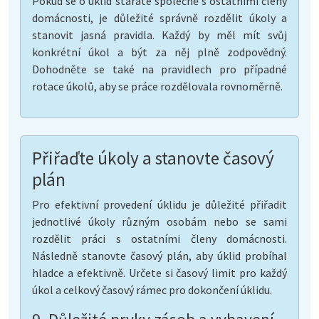
Pokud se o úklid staráte společně s ostatními členy
domácnosti, je důležité správně rozdělit úkoly a
stanovit jasná pravidla. Každý by měl mít svůj
konkrétní úkol a být za něj plně zodpovědný.
Dohodněte se také na pravidlech pro případné
rotace úkolů, aby se práce rozdělovala rovnoměrně.
Přiřaďte úkoly a stanovte časový
plán
Pro efektivní provedení úklidu je důležité přiřadit
jednotlivé úkoly různým osobám nebo se sami
rozdělit práci s ostatními členy domácnosti.
Následně stanovte časový plán, aby úklid probíhal
hladce a efektivně. Určete si časový limit pro každý
úkol a celkový časový rámec pro dokončení úklidu.