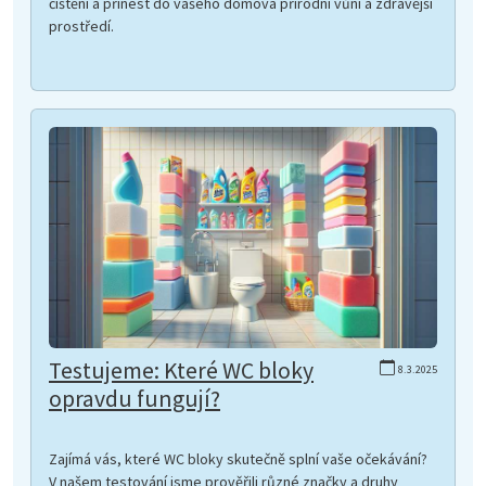
čištění a přinést do vašeho domova přírodní vůni a zdravější
prostředí.
Testujeme: Které WC bloky
8.3.2025
opravdu fungují?
Zajímá vás, které WC bloky skutečně splní vaše očekávání?
V našem testování jsme prověřili různé značky a druhy