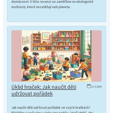
domácnost. V této recenzi se zaměříme na ekologické
možnosti, které nezatěžují naši planetu.
Úklid hraček: Jak naučit děti
31.5.2024
udržovat pořádek
Jak naučit děti udržovat pořádek ve svých hračkách?
Přečtěte si naše tipy a triky pro rodiče, kteří chtějí, aby