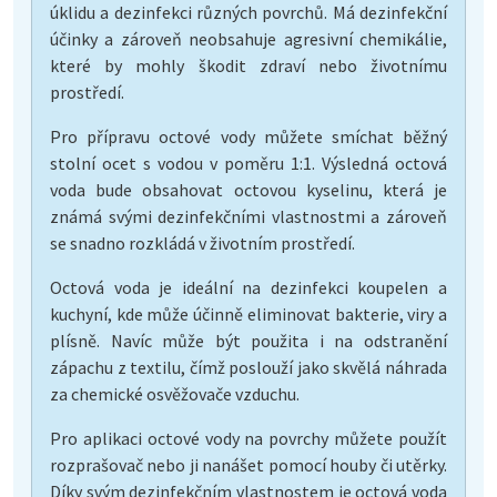
úklidu a dezinfekci různých povrchů. Má dezinfekční
účinky a zároveň neobsahuje agresivní chemikálie,
které by mohly škodit zdraví nebo životnímu
prostředí.
Pro přípravu octové vody můžete smíchat běžný
stolní ocet s vodou v poměru 1:1. Výsledná octová
voda bude obsahovat octovou kyselinu, která je
známá svými dezinfekčními vlastnostmi a zároveň
se snadno rozkládá v životním prostředí.
Octová voda je ideální na dezinfekci koupelen a
kuchyní, kde může účinně eliminovat bakterie, viry a
plísně. Navíc může být použita i na odstranění
zápachu z textilu, čímž poslouží jako skvělá náhrada
za chemické osvěžovače vzduchu.
Pro aplikaci octové vody na povrchy můžete použít
rozprašovač nebo ji nanášet pomocí houby či utěrky.
Díky svým dezinfekčním vlastnostem je octová voda