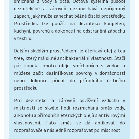
smíchaná z vody a octa. Octová kyselina působí
dezinfekčně a zároveň nezanechává nepříjemný
zápach, jaký může zanechat běžné čisticí prostředky.
Prostředek lze použít na dezinfekci koupelen,
kuchyní, povrchů a dokonce i na odstranění zápachu
v textilu.
Dalším skvělým prostředkem je éterický olej z tea
tree, který má silné antibakteriální vlastnosti. Stačí
pár kapek tohoto oleje smíchaných s vodou a
můžete začít dezinfikovat povrchy v domácnosti
nebo dokonce přidat do přírodního čisticího
prostředku.
Pro dezinfekci a zároveň osvěžení vzduchu v
místnosti se skvěle hodí rozmíchaná směs vody,
alkoholu a přírodních éterických olejů s antivirovými
vlastnostmi. Tato směs se dá aplikovat do
rozprašovače a následně rozprašovat po místnosti.