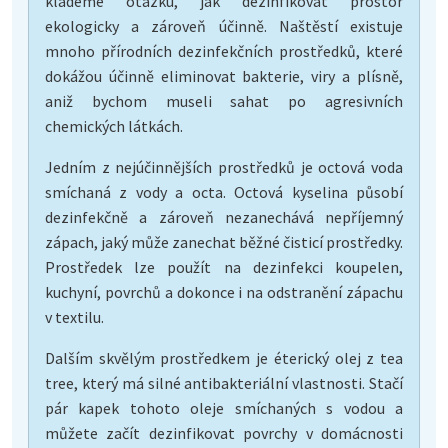
klademe otázku, jak dezinfikovat prostor
ekologicky a zároveň účinně. Naštěstí existuje
mnoho přírodních dezinfekčních prostředků, které
dokážou účinně eliminovat bakterie, viry a plísně,
aniž bychom museli sahat po agresivních
chemických látkách.
Jedním z nejúčinnějších prostředků je octová voda
smíchaná z vody a octa. Octová kyselina působí
dezinfekčně a zároveň nezanechává nepříjemný
zápach, jaký může zanechat běžné čisticí prostředky.
Prostředek lze použít na dezinfekci koupelen,
kuchyní, povrchů a dokonce i na odstranění zápachu
v textilu.
Dalším skvělým prostředkem je éterický olej z tea
tree, který má silné antibakteriální vlastnosti. Stačí
pár kapek tohoto oleje smíchaných s vodou a
můžete začít dezinfikovat povrchy v domácnosti