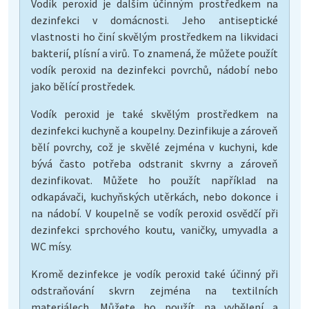
Vodík peroxid je dalším účinným prostředkem na
dezinfekci v domácnosti. Jeho antiseptické
vlastnosti ho činí skvělým prostředkem na likvidaci
bakterií, plísní a virů. To znamená, že můžete použít
vodík peroxid na dezinfekci povrchů, nádobí nebo
jako bělící prostředek.
Vodík peroxid je také skvělým prostředkem na
dezinfekci kuchyně a koupelny. Dezinfikuje a zároveň
bělí povrchy, což je skvělé zejména v kuchyni, kde
bývá často potřeba odstranit skvrny a zároveň
dezinfikovat. Můžete ho použít například na
odkapávači, kuchyňských utěrkách, nebo dokonce i
na nádobí. V koupelně se vodík peroxid osvědčí při
dezinfekci sprchového koutu, vaničky, umyvadla a
WC mísy.
Kromě dezinfekce je vodík peroxid také účinný při
odstraňování skvrn zejména na textilních
materiálech. Můžete ho použít na vybělení a