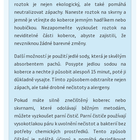
roztok je nejen ekologický, ale také pomáhá
neutralizovat zápachy. Naneste roztok na skvrny a
jemně je vtírejte do koberce jemným hadříkem nebo
houbičkou. Nezapomeňte vyzkoušet roztok na
neviditelné části koberce, abyste zajistili, že
nevzniknou žádné barevné změny.
Další možností je použití jedlé sody, která je skvělým
absorbentem pachů. Posypte jedlou sodou na
koberce a nechte ji působit alespoň 15 minut, poté ji
důkladně vysajte. Tímto způsobem odstraníte nejen
zápach, ale také drobné nečistoty a alergeny.
Pokud máte silně znečištěný koberec nebo
skvrnami, které odolávají běžným metodám,
můžete vyzkoušet parní čistič. Parní čističe používají
vysokotlakou páru k uvolnění nečistot a bakterií bez
potřeby chemických prostředků. Tento způsob
čištění je zvláště účinný a pomáhá dezinfikovat