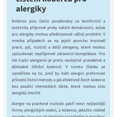
alergiky
Koberce jsou často považovány za komfortní a
esteticky příjemné prvky našich domácností, avšak
pro alergiky mohou představovat vážný problém. V
mnoha případech se na jejich povrchu hromadí
prach, pyl, roztoči a další alergeny, které mohou
způsobovat nepříjemné zdravotní komplikace. Pro
lidi trpící alergiemi je proto nezbytné pravidelné a
důkladné čištění koberců. V tomto článku se
zaměříme na to, proč by měli alergici preferovat
přírodní čisticí metody a jak efektivně čistit koberce
bez použití chemických látek, které mohou stav
alergiků zhoršit.
Alergie na prachové roztoče patří mezi nejčastější
formy alergických reakcí, a koberce, jakožto měkké
povrchy, jsou pro ně ideálním prostředím k množení.