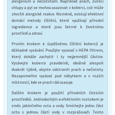
alergenům a nečistotám. Například prach, zvířecí
chlupy a pyl se mohou usazovat v koberci, což může
zhoršit alergické reakce. Nicméně, existují efektivní
domácí metody čištění, které využívají přírodní
ingredience a které jsou šetrné k životnímu
prostředí a zdraví.
Prvním krokem k úspěšnému čištění koberců je
důkladné vysávání. Použijte vysavač s HEPA filtrem,
který dokáže zachytit i ty nejjemnější částice.
Vysávejte koberce pravidelně, ideálně alespoň
dvakrát týdně, abyste odstranili prach a nečistoty.
Nezapomeňte vysávat pod nábytkem a v rozích
místností, kde se prach rád usazuje.
Dalším krokem je použití přírodních čisticích
prostředků. Jednoduchým a efektivním roztokem je
směs jablečného octa a vody. Smíchejte jednu část
octa s jednou částí vody v rozprašovači. Tento