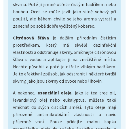
skvrnu. Poté ji jemně otřete čistým hadříkem nebo
houbou. Ocet se může jevit jako silně voňavý při
použití, ale během chvíle se jeho aroma vytratí a
zanechá po sobě dobře vyčištěný koberec.
Citrónová šťáva
je dalším přírodním čisticím
prostředkem, který má skvělé dezinfekční
vlastnosti a odstraňuje skvrny. Smíchejte citrónovou
šťávu s vodou a aplikujte ji na znečištěné místo.
Nechte působit a poté je otřete vlhkým hadříkem.
Je to efektivní způsob, jak odstranit i některé tvrdší
skvrny, jako jsou skvrny od ovoce nebo lihovin.
A nakonec,
esenciální oleje
, jako je tea tree oil,
levandulový olej nebo eukalyptus, můžete také
vmíchat do svých čisticích směsí. Tyto oleje mají
přirozené antimikrobiální vlastnosti a navíc
příjemně voní. Pouze přidejte malou kapku
esenciálního oleje do vašeho čisticího roztoku a