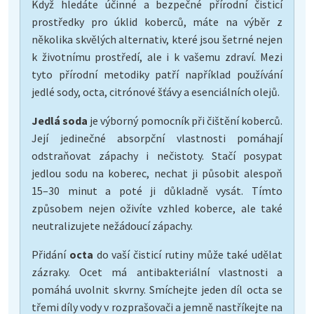
Když hledáte účinné a bezpečné přírodní čisticí
prostředky pro úklid koberců, máte na výběr z
několika skvělých alternativ, které jsou šetrné nejen
k životnímu prostředí, ale i k vašemu zdraví. Mezi
tyto přírodní metodiky patří například používání
jedlé sody, octa, citrónové šťávy a esenciálních olejů.
Jedlá soda
je výborný pomocník při čištění koberců.
Její jedinečné absorpční vlastnosti pomáhají
odstraňovat zápachy i nečistoty. Stačí posypat
jedlou sodu na koberec, nechat ji působit alespoň
15–30 minut a poté ji důkladně vysát. Tímto
způsobem nejen oživíte vzhled koberce, ale také
neutralizujete nežádoucí zápachy.
Přidání
octa
do vaší čisticí rutiny může také udělat
zázraky. Ocet má antibakteriální vlastnosti a
pomáhá uvolnit skvrny. Smíchejte jeden díl octa se
třemi díly vody v rozprašovači a jemně nastříkejte na