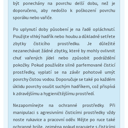
být ponechány na povrchu delší dobu, než je
doporučeno, aby nedošlo k poškození povrchu
sporáku nebo vařiče.
Po uplynutí doby působení je na řadě opláchnutí.
Použijte vlhký hadřík nebo houbu a důkladně setřete
zbytky čisticího prostředku. Je důležité
nezanechávat žádné zbytky, které by mohly ovlivnit
chuť vařených jídel nebo způsobit podráždění
pokožky. Pokud používáte silně parfemované čisticí
prostředky, vyplatí se na závěr pohotově umýt
povrchy čistou vodou. Doporučuje se také po každém
úklidu povrchy osušit suchým hadříkem, což přispívá
k zdravějšímu a hygieničtějšímu prostředí.
Nezapomínejte na ochranné prostředky. Při
manipulaci s agresivními čisticími prostředky vždy
noste rukavice a pracovní oděv. Mějte po ruce také
ochranné brýle, zejména pokud pracujete s čisticími