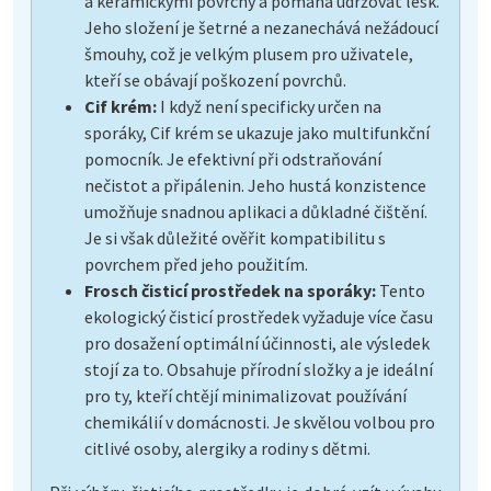
a keramickými povrchy a pomáhá udržovat lesk.
Jeho složení je šetrné a nezanechává nežádoucí
šmouhy, což je velkým plusem pro uživatele,
kteří se obávají poškození povrchů.
Cif krém:
I když není specificky určen na
sporáky, Cif krém se ukazuje jako multifunkční
pomocník. Je efektivní při odstraňování
nečistot a připálenin. Jeho hustá konzistence
umožňuje snadnou aplikaci a důkladné čištění.
Je si však důležité ověřit kompatibilitu s
povrchem před jeho použitím.
Frosch čisticí prostředek na sporáky:
Tento
ekologický čisticí prostředek vyžaduje více času
pro dosažení optimální účinnosti, ale výsledek
stojí za to. Obsahuje přírodní složky a je ideální
pro ty, kteří chtějí minimalizovat používání
chemikálií v domácnosti. Je skvělou volbou pro
citlivé osoby, alergiky a rodiny s dětmi.