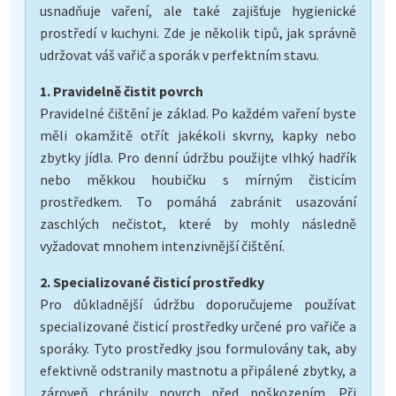
usnadňuje vaření, ale také zajišťuje hygienické
prostředí v kuchyni. Zde je několik tipů, jak správně
udržovat váš vařič a sporák v perfektním stavu.
1. Pravidelně čistit povrch
Pravidelné čištění je základ. Po každém vaření byste
měli okamžitě otřít jakékoli skvrny, kapky nebo
zbytky jídla. Pro denní údržbu použijte vlhký hadřík
nebo měkkou houbičku s mírným čisticím
prostředkem. To pomáhá zabránit usazování
zaschlých nečistot, které by mohly následně
vyžadovat mnohem intenzivnější čištění.
2. Specializované čisticí prostředky
Pro důkladnější údržbu doporučujeme používat
specializované čisticí prostředky určené pro vařiče a
sporáky. Tyto prostředky jsou formulovány tak, aby
efektivně odstranily mastnotu a připálené zbytky, a
zároveň chránily povrch před poškozením. Při