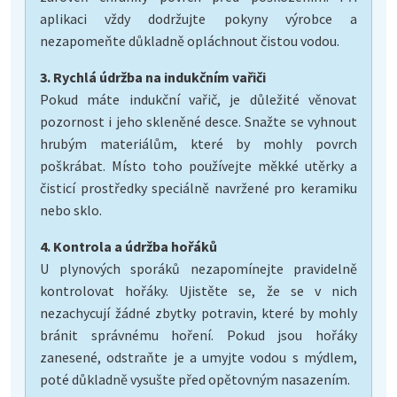
aplikaci vždy dodržujte pokyny výrobce a
nezapomeňte důkladně opláchnout čistou vodou.
3. Rychlá údržba na indukčním vařiči
Pokud máte indukční vařič, je důležité věnovat
pozornost i jeho skleněné desce. Snažte se vyhnout
hrubým materiálům, které by mohly povrch
poškrábat. Místo toho používejte měkké utěrky a
čisticí prostředky speciálně navržené pro keramiku
nebo sklo.
4. Kontrola a údržba hořáků
U plynových sporáků nezapomínejte pravidelně
kontrolovat hořáky. Ujistěte se, že se v nich
nezachycují žádné zbytky potravin, které by mohly
bránit správnému hoření. Pokud jsou hořáky
zanesené, odstraňte je a umyjte vodou s mýdlem,
poté důkladně vysušte před opětovným nasazením.