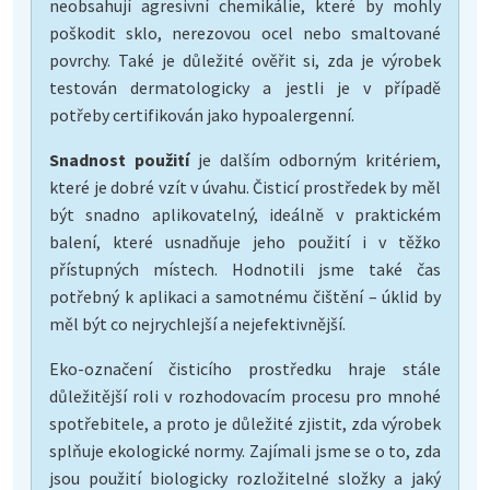
neobsahují agresivní chemikálie, které by mohly
poškodit sklo, nerezovou ocel nebo smaltované
povrchy. Také je důležité ověřit si, zda je výrobek
testován dermatologicky a jestli je v případě
potřeby certifikován jako hypoalergenní.
Snadnost použití
je dalším odborným kritériem,
které je dobré vzít v úvahu. Čisticí prostředek by měl
být snadno aplikovatelný, ideálně v praktickém
balení, které usnadňuje jeho použití i v těžko
přístupných místech. Hodnotili jsme také čas
potřebný k aplikaci a samotnému čištění – úklid by
měl být co nejrychlejší a nejefektivnější.
Eko-označení čisticího prostředku hraje stále
důležitější roli v rozhodovacím procesu pro mnohé
spotřebitele, a proto je důležité zjistit, zda výrobek
splňuje ekologické normy. Zajímali jsme se o to, zda
jsou použití biologicky rozložitelné složky a jaký