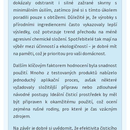
dokázaly odstranit i silné zažrané skvrny s
minimálním úsilím, zatímco jiné si s tímto úkolem
poradili pouze s obtížemi. Důležité je, že výrobky s
přírodními ingrediencemi často vykazovaly lepší
výsledky, což potvrzuje trend přechodu na méně
agresivní chemické složení. Spotřebitelé tak mají na
výběr mezi účinností a ekologičností – je dobré mít
na paměti, což je prioritou pro vaši domácnost.
Dalším klíčovým faktorem hodnocení byla snadnost
použití. Mnoho z testovaných produktů nabízelo
jednoduchý aplikační proces, avšak některé
vyžadovaly složitější přípravu nebo zdlouhavé
návodné postupy. Ideální čisticí prostředek by měl
být připraven k okamžitému použití, což ocení
zejména rušné rodiny, pro které je čas vzácným
zdrojem.
Na závěr je dobré si uvědomit, že efektivita čisticího