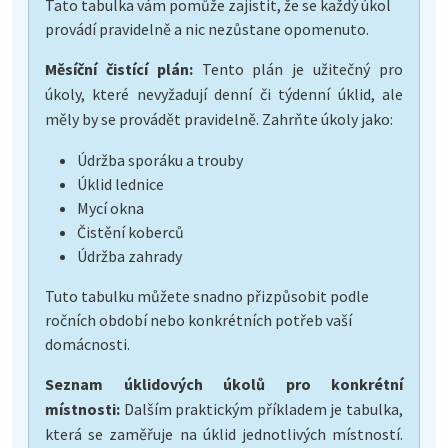
Tato tabulka vám pomůže zajistit, že se každý úkol
provádí pravidelně a nic nezůstane opomenuto.
Měsíční čistící plán:
Tento plán je užitečný pro
úkoly, které nevyžadují denní či týdenní úklid, ale
měly by se provádět pravidelně. Zahrňte úkoly jako:
Údržba sporáku a trouby
Úklid lednice
Mycí okna
Čistění koberců
Údržba zahrady
Tuto tabulku můžete snadno přizpůsobit podle
ročních období nebo konkrétních potřeb vaší
domácnosti.
Seznam úklidových úkolů pro konkrétní
místnosti:
Dalším praktickým příkladem je tabulka,
která se zaměřuje na úklid jednotlivých místností.