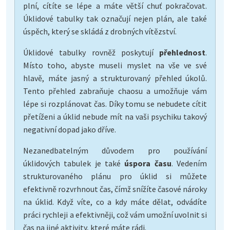
plní, cítíte se lépe a máte větší chuť pokračovat.
Úklidové tabulky tak označují nejen plán, ale také
úspěch, který se skládá z drobných vítězství.
Úklidové tabulky rovněž poskytují
přehlednost
.
Místo toho, abyste museli myslet na vše ve své
hlavě, máte jasný a strukturovaný přehled úkolů.
Tento přehled zabraňuje chaosu a umožňuje vám
lépe si rozplánovat čas. Díky tomu se nebudete cítit
přetíženi a úklid nebude mít na vaši psychiku takový
negativní dopad jako dříve.
Nezanedbatelným důvodem pro používání
úklidových tabulek je také
úspora času
. Vedením
strukturovaného plánu pro úklid si můžete
efektivně rozvrhnout čas, čímž snížíte časové nároky
na úklid. Když víte, co a kdy máte dělat, odvádíte
práci rychleji a efektivněji, což vám umožní uvolnit si
čas na jiné aktivity, které máte rádi.