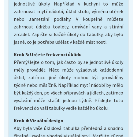
jednotlivé úkoly. Například v kuchyni to může
zahrnovat mytí nádobí, úklid stolu, výměnu utěrek
nebo zametání podlahy. V koupelně můžete
zahrnout údržbu toalety, umývání vany a stírání
zrcadel. Zapište si každé úkoly do tabulky, aby bylo
jasné, co je potřeba udělat v každé místnosti.
Krok 3: Určete frekvenci úklidu
Přemýšlejte o tom, jak často by se jednotlivé úkoly
měly provádět. Něco může vyžadovat každodenní
úklid, zatímco jiné úkoly mohou být prováděny
týdně nebo měsíčně. Například mytí nádobí by mělo
být každý den, po všech přípravách a jídlech, zatímco
vysávání může stačit jednou týdně. Přidejte tuto
frekvenci do vaší tabulky vedle každého úkolu.
Krok 4: Vizuální design
Aby byla vaše úklidová tabulka přehledná a snadno
čitelná, zvolte vhodný vizuální styl. Využijte různé