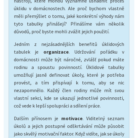
nástroji, které mohou významně usnadnit proces
úklidu v domácnostech. Ale proč bychom vlastně
měli přemýšlet o tomu, jaké konkrétní výhody nám
tyto tabulky přinášejí? Přinášíme vám několik
důvodů, proč byste mohli zvážit jejich použití.
Jedním z nejzásadnějších benefitů úklidových
tabulek je
organizace
. Udržování pořádku v
domácnosti může být náročné, zvlášť pokud máte
rodinu a spoustu povinností. Úklidové tabulky
umožňují jasně definovat úkoly, které je potřeba
provést, a tím přispívají k tomu, aby se nic
nezapomnělo. Každý člen rodiny může mít svou
vlastní sekci, kde se ukazují jednotlivé povinnosti,
což vede k lepší spolupráci a sdílení práce.
Dalším přínosem je
motivace
. Viditelný seznam
úkolů a jejich postupné odškrtávání může působit
jako skvělý motivační faktor. Když vidíte, jak se úkoly