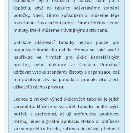
usnadňuje jejich realizaci a dodává nám pocit
úspěchu, když na tabulce odškrtáváme splněné
položky. Navíc, tímto způsobem si můžeme lépe
rozvrhnout čas a určení priorit, čímž ušetříme cenné
minuty, které můžeme trávit jinými aktivitami.
Úklidové plánovací tabulky nejsou pouze pro
organizaci domácího úklidu. Mohou se také využít
například ve firmách pro úklid kancelářských
prostor, nebo dokonce ve školách. Pomáhají
udržovat vysoké standardy čistoty a organizace, což
má pozitivní vliv na pohodu a produktivitu všech
uživatelů těchto prostor.
Jednou z velkých výhod úklidových tabulek je jejich
variabilita. Můžete si vytvářet tabulky podle svých
potřeb a preferencí, ať už preferujete papírovou
formu, nebo digitální aplikace. Někdo si oblíbeně
záznamy dělá v Excelu, zatímco jiní dávají přednost