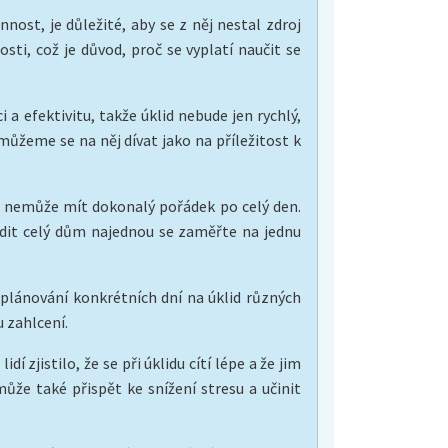
ost, je důležité, aby se z něj nestal zdroj
sti, což je důvod, proč se vyplatí naučit se
 efektivitu, takže úklid nebude jen rychlý,
ůžeme se na něj dívat jako na příležitost k
do nemůže mít dokonalý pořádek po celý den.
idit celý dům najednou se zaměřte na jednu
plánování konkrétních dní na úklid různých
 zahlcení.
 zjistilo, že se při úklidu cítí lépe a že jim
ůže také přispět ke snížení stresu a učinit