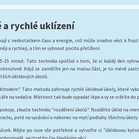
a rychlé uklízení
ají s nedostatkem času a energie, což může snadno vést k frustra
ji a rychleji, a tím se vyhnout pocitu přetížení.
-15 minut. Tato technika spočívá v tom, že si každý den vyhrad
intenzivně. Když se zaměříte jen na malou část, je to méně zast
tších úklidových úkolů.
dchodem". Tato metoda zahrnuje rychlé úklidové úkoly, které vyko
áře na sedačce. Místnost tak bude vypadat lépe a vy se vrátíte do
 pokoje, zkuste techniku "rozdělení úkolů". Rozdělte úklid na me
prachu, poté na vysávání a nakonec na mytí podlahy. Všechny úkoly 
cek. Mějte po ruce vše potřebné a vytvořte si "úklidovou kytici"
pohromadě, neztratíte čas hledáním věcí.