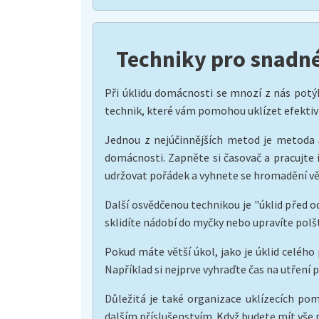
Techniky pro snadné 
Při úklidu domácnosti se mnozí z nás potýk
technik, které vám pomohou uklízet efektivně
Jednou z nejúčinnějších metod je metoda 5
domácnosti. Zapněte si časovač a pracujte 
udržovat pořádek a vyhnete se hromadění vě
Další osvědčenou technikou je "úklid před o
sklidíte nádobí do myčky nebo upravíte polšt
Pokud máte větší úkol, jako je úklid celého
Například si nejprve vyhraďte čas na utření 
Důležitá je také organizace uklízecích pomů
dalším příslušenstvím. Když budete mít vše 