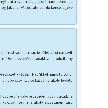
ho myšlení a technikách, které nám pomohou
py, jak toto vše dotáhnout do konce, a jak v
 frustraci a stresu, je důležité si nastavit
 můžeme vytvořit produktivní a udržitelný
 přecházet k větším. Například namísto toho,
ké dny nebo časy, kdy se každému úkolu budete
odobé cíle, jako je zavedení rutiny úklidu, a
i, když splníte menší úkoly, a postupem času