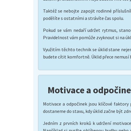
Taktéž se nebojte zapojit rodinné příslušní
podělíte s ostatními a strávíte čas spolu.
Pokud se vám nedaří udržet rytmus, stanovt
Pravidelnost vám pomůže zvyknout si na úkli
Využitím těchto technik se úklid stane nejen
budete cítit komfortně. Úklid přece nemusí b
Motivace a odpočinek
Motivace a odpočinek jsou klíčové faktor
dostaneme do stavu, kdy úklid začne být zdr
Jedním z prvních kroků k udržení motivace
Například si pusťte oblíbenou hudbu nebo 