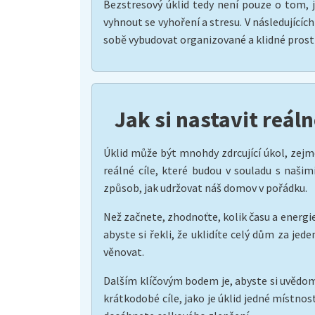
Bezstresový úklid tedy není pouze o tom, 
vyhnout se vyhoření a stresu. V následující
sobě vybudovat organizované a klidné prostř
Jak si nastavit reáln
Úklid může být mnohdy zdrcující úkol, zejmé
reálné cíle, které budou v souladu s naš
způsob, jak udržovat náš domov v pořádku.
Než začnete, zhodnoťte, kolik času a energi
abyste si řekli, že uklidíte celý dům za jed
věnovat.
Dalším klíčovým bodem je, abyste si uvědomil
krátkodobé cíle, jako je úklid jedné místno