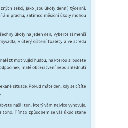
ných sekcí, jako jsou úkoly denní, týdenní,
utírání prachu, zatímco měsíční úkoly mohou
šechny úkoly na jeden den, vyberte si menší
yvadla, v úterý čištění toalety a ve středu
nalézt motivující hudbu, na kterou si budete
odpočinek, malé občerstvení nebo shlédnutí
kané situace. Pokud máte den, kdy se cítíte
.
yste našli ten, který vám nejvíce vyhovuje.
le toho. Tímto způsobem se váš úklid stane