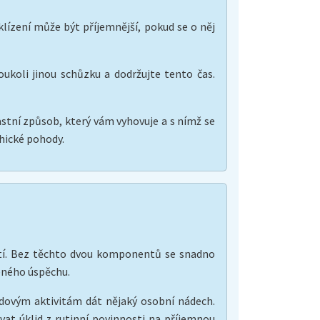
klízení může být příjemnější, pokud se o něj
oukoli jinou schůzku a dodržujte tento čas.
lastní způsob, který vám vyhovuje a s nímž se
chické pohody.
stí. Bez těchto dvou komponentů se snadno
eného úspěchu.
idovým aktivitám dát nějaký osobní nádech.
at úklid z rutinní povinnosti na příjemnou