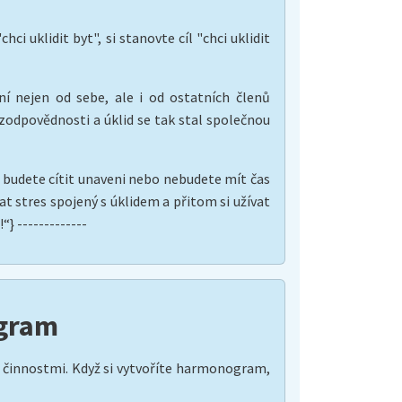
i uklidit byt", si stanovte cíl "chci uklidit
ní nejen od sebe, ale i od ostatních členů
zodpovědnosti a úklid se tak stal společnou
e budete cítit unaveni nebo nebudete mít čas
at stres spojený s úklidem a přitom si užívat
} -------------
ogram
i činnostmi. Když si vytvoříte harmonogram,