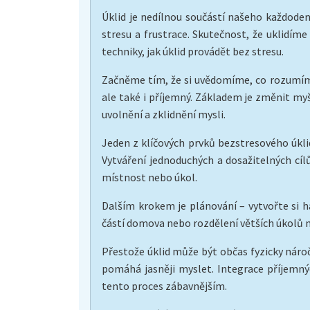
Úklid je nedílnou součástí našeho každoden
stresu a frustrace. Skutečnost, že uklidíme
techniky, jak úklid provádět bez stresu.
Začněme tím, že si uvědomíme, co rozumíme 
ale také i příjemný. Základem je změnit myš
uvolnění a zklidnění mysli.
Jeden z klíčových prvků bezstresového úkli
Vytváření jednoduchých a dosažitelných cí
místnost nebo úkol.
Dalším krokem je plánování – vytvořte si 
částí domova nebo rozdělení větších úkolů n
Přestože úklid může být občas fyzicky náročný
pomáhá jasněji myslet. Integrace příjemnýc
tento proces zábavnějším.