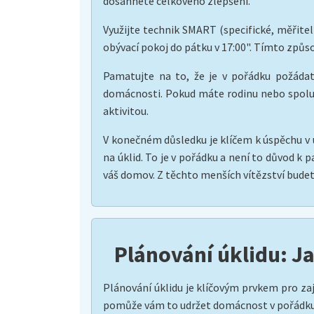
dosáhnete celkového zlepšení.
Využijte technik SMART (specifické, měřiteln
obývací pokoj do pátku v 17:00". Tímto způs
Pamatujte na to, že je v pořádku požádat 
domácnosti. Pokud máte rodinu nebo spolubyd
aktivitou.
V konečném důsledku je klíčem k úspěchu v ú
na úklid. To je v pořádku a není to důvod k 
váš domov. Z těchto menších vítězství budete
Plánování úklidu: J
Plánování úklidu je klíčovým prvkem pro zaj
pomůže vám to udržet domácnost v pořádku a