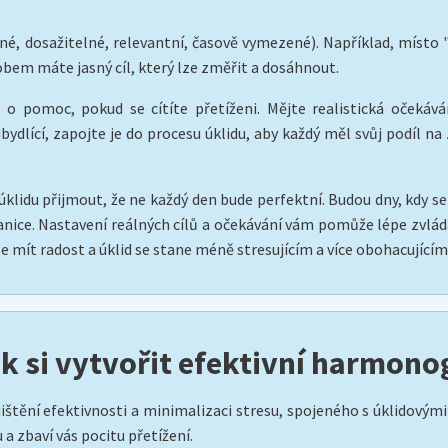
é, dosažitelné, relevantní, časově vymezené). Například, místo "chc
obem máte jasný cíl, který lze změřit a dosáhnout.
o pomoc, pokud se cítíte přetíženi. Mějte realistická očekává
lící, zapojte je do procesu úklidu, aby každý měl svůj podíl na 
klidu přijmout, že ne každý den bude perfektní. Budou dny, kdy s
panice. Nastavení reálných cílů a očekávání vám pomůže lépe zvlád
 mít radost a úklid se stane méně stresujícím a více obohacujícím!“
ak si vytvořit efektivní harmon
ištění efektivnosti a minimalizaci stresu, spojeného s úklidovým
 zbaví vás pocitu přetížení.