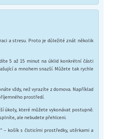
ci a stresu. Proto je důležité znát několik
íte 5 až 15 minut na úklid konkrétní části
rašující a mnohem snazší. Můžete tak rychle
náte vždy, než vyrazíte z domova. Například
 příjemného prostředí.
nší úkoly, které můžete vykonávat postupně.
splníte, ale nebudete přehlceni.
 – košík s čisticími prostředky, utěrkami a