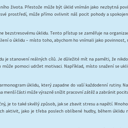
ního života. Přestože může být úklid vnímán jako nezbytná povinn
 své prostředí, může přímo ovlivnit náš pocit pohody a spokojeno
bezstresovému úklidu. Tento přístup se zaměřuje na organizaci a
lení o úklidu – místo toho, abychom ho vnímali jako povinnost, m
du je stanovení reálných cílů. Je důležité mít na paměti, že nik
lů může pomoci udržet motivaci. Například, místo snažení se ukl
harmonogram úklidu, který zapadne do vaší každodenní rutiny. Na
a menší části může výrazně snížit pracovní zátěž a zabránit pocitu
, je to také skvělý způsob, jak se zbavit stresu a napětí. Mnoho lidí
h aktivit, jako je třeba poslech oblíbené hudby, během úklidu m