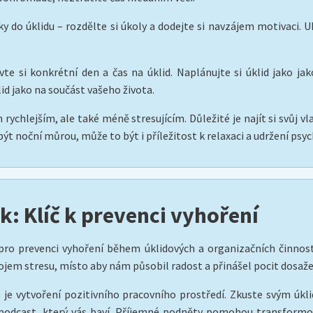
ky do úklidu – rozdělte si úkoly a dodejte si navzájem motivaci. U
e si konkrétní den a čas na úklid. Naplánujte si úklid jako jak
d jako na součást vašeho života.
 rychlejším, ale také méně stresujícím. Důležité je najít si svůj v
ýt noční můrou, může to být i příležitost k relaxaci a udržení psy
: Klíč k prevenci vyhoření
y pro prevenci vyhoření během úklidových a organizačních činno
ojem stresu, místo aby nám působil radost a přinášel pocit dosaž
 je vytvoření pozitivního pracovního prostředí. Zkuste svým úkl
podcast, který vás baví. Příjemné podněty pomohou transformov