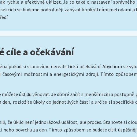
jak rychle a efektivně uklizet. Je to také o nastavení správné
ch sekcích se budeme podrobněji zabývat konkrétními metodami a ti
edí.
é cíle a očekávání
na pokud si stanovíme nerealistická očekávání. Abychom se vyhnuli
imi časovými možnostmi a energetickými zdroji. Tímto způsobem
e můžete úklidu věnovat. Je dobré začít s menšími cíli a postupně
en den, rozložíte úkoly do jednotlivých částí a určíte si specific
i, že úklid není jednorázová událost, ale proces. Stanovte si dlouh
sti nebo povrchu za den. Tímto způsobem se budete cítit úspěšněj