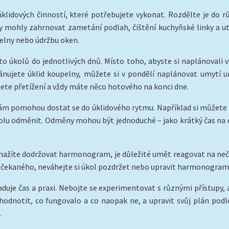
idových činností, které potřebujete vykonat. Rozdělte je do růz
by mohly zahrnovat zametání podlah, čištění kuchyňské linky a 
elny nebo údržbu oken.
o úkolů do jednotlivých dnů. Místo toho, abyste si naplánovali v
ánujete úklid koupelny, můžete si v pondělí naplánovat umytí um
te přetížení a vždy máte něco hotového na konci dne.
 vám pomohou dostat se do úklidového rytmu. Například si můžete 
lu odměnit. Odměny mohou být jednoduché – jako krátký čas na 
snažíte dodržovat harmonogram, je důležité umět reagovat na neče
čekaného, neváhejte si úkol pozdržet nebo upravit harmonogram
je čas a praxi. Nebojte se experimentovat s různými přístupy, ab
hodnotit, co fungovalo a co naopak ne, a upravit svůj plán pod
.