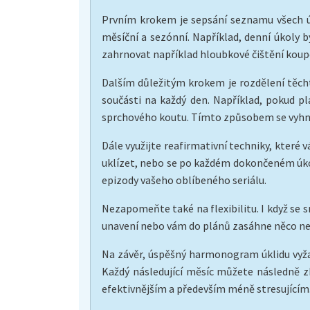
Prvním krokem je sepsání seznamu všech úkl
měsíční a sezónní. Například, denní úkoly 
zahrnovat například hloubkové čištění koup
Dalším důležitým krokem je rozdělení těcht
součásti na každý den. Například, pokud pl
sprchového koutu. Tímto způsobem se vyhne
Dále využijte reafirmativní techniky, které
uklízet, nebo se po každém dokončeném úko
epizody vašeho oblíbeného seriálu.
Nezapomeňte také na flexibilitu. I když se 
unavení nebo vám do plánů zasáhne něco ne
Na závěr, úspěšný harmonogram úklidu vyžadu
Každý následující měsíc můžete následně z
efektivnějším a především méně stresujícím