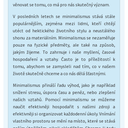
věnovat se tomu, co má pro nás skutečný význam.
V posledních letech se minimalismus stává stále
populárnějším, zejména mezi lidmi, kteří chtějí
utéct od hektického životního stylu a neustálého
shonu za materiálním. Minimalismus se nezaměřuje
pouze na fyzické předměty, ale také na způsob,
jakým žijeme. To zahrnuje i naše myšlení, časové
hospodaření a vztahy. Často je to příležitostí k
tomu, abychom se zamysleli nad tím, co v našem
životě skutečně chceme a co nás dělá šťastnými.
Minimalismus přináší řadu výhod, jako je například
snížení stresu, úspora času a peněz, nebo zlepšení
našich vztahů. Pomocí minimalismu se můžeme
naučit efektivněji hospodařit s našimi zdroji a
efektivněji si organizovat každodenní úkoly. Vnímání
vlastního prostoru se mění na místo, které se stává
naším útočištěm, nikoli skladištěm. Chceme-li tedy