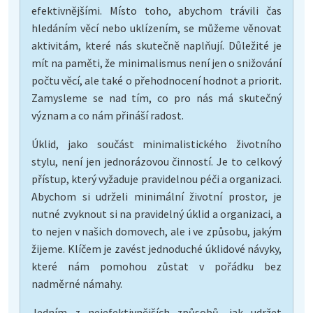
efektivnějšími. Místo toho, abychom trávili čas
hledáním věcí nebo uklízením, se můžeme věnovat
aktivitám, které nás skutečně naplňují. Důležité je
mít na paměti, že minimalismus není jen o snižování
počtu věcí, ale také o přehodnocení hodnot a priorit.
Zamysleme se nad tím, co pro nás má skutečný
význam a co nám přináší radost.
Úklid, jako součást minimalistického životního
stylu, není jen jednorázovou činností. Je to celkový
přístup, který vyžaduje pravidelnou péči a organizaci.
Abychom si udrželi minimální životní prostor, je
nutné zvyknout si na pravidelný úklid a organizaci, a
to nejen v našich domovech, ale i ve způsobu, jakým
žijeme. Klíčem je zavést jednoduché úklidové návyky,
které nám pomohou zůstat v pořádku bez
nadměrné námahy.
Jedním z nejefektivnějších způsobů, jak udržet