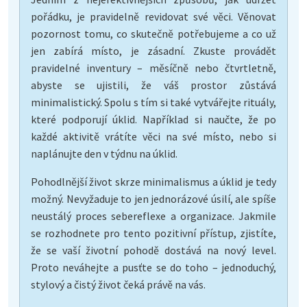
pořádku, je pravidelně revidovat své věci. Věnovat
pozornost tomu, co skutečně potřebujeme a co už
jen zabírá místo, je zásadní. Zkuste provádět
pravidelné inventury – měsíčně nebo čtvrtletně,
abyste se ujistili, že váš prostor zůstává
minimalistický. Spolu s tím si také vytvářejte rituály,
které podporují úklid. Například si naučte, že po
každé aktivitě vrátíte věci na své místo, nebo si
naplánujte den v týdnu na úklid.
Pohodlnější život skrze minimalismus a úklid je tedy
možný. Nevyžaduje to jen jednorázové úsilí, ale spíše
neustálý proces sebereflexe a organizace. Jakmile
se rozhodnete pro tento pozitivní přístup, zjistíte,
že se vaší životní pohodě dostává na nový level.
Proto neváhejte a pusťte se do toho – jednoduchý,
stylový a čistý život čeká právě na vás.