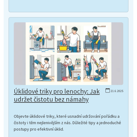
Úklidové triky pro lenochy: Jak
21.6.2025
udržet čistotu bez námahy
Objevte úklidové triky, které usnadní udržování pořádku a
čistoty i těm nejlenivějším z nás. Důležité tipy a jednoduché
postupy pro efektivní úklid.