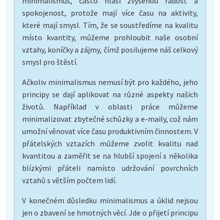
minimalismus, často hlásí zvýšenou radost a
spokojenost, protože mají více času na aktivity,
které mají smysl. Tím, že se soustředíme na kvalitu
místo kvantity, můžeme prohloubit naše osobní
vztahy, koníčky a zájmy, čímž posilujeme náš celkový
smysl pro štěstí.
Ačkoliv minimalismus nemusí být pro každého, jeho
principy se dají aplikovat na různé aspekty našich
životů. Například v oblasti práce můžeme
minimalizovat zbytečné schůzky a e-maily, což nám
umožní věnovat více času produktivním činnostem. V
přátelských vztazích můžeme zvolit kvalitu nad
kvantitou a zaměřit se na hlubší spojení s několika
blízkými přáteli namísto udržování povrchních
vztahů s větším počtem lidí.
V konečném důsledku minimalismus a úklid nejsou
jen o zbavení se hmotných věcí. Jde o přijetí principu