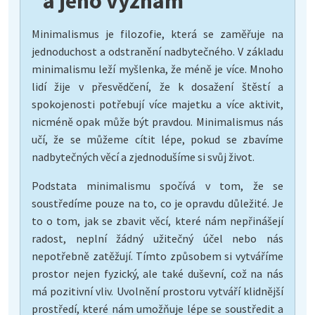
a jeho význam
Minimalismus je filozofie, která se zaměřuje na
jednoduchost a odstranění nadbytečného. V základu
minimalismu leží myšlenka, že méně je více. Mnoho
lidí žije v přesvědčení, že k dosažení štěstí a
spokojenosti potřebují více majetku a více aktivit,
nicméně opak může být pravdou. Minimalismus nás
učí, že se můžeme cítit lépe, pokud se zbavíme
nadbytečných věcí a zjednodušíme si svůj život.
Podstata minimalismu spočívá v tom, že se
soustředíme pouze na to, co je opravdu důležité. Je
to o tom, jak se zbavit věcí, které nám nepřinášejí
radost, neplní žádný užitečný účel nebo nás
nepotřebně zatěžují. Tímto způsobem si vytváříme
prostor nejen fyzický, ale také duševní, což na nás
má pozitivní vliv. Uvolnění prostoru vytváří klidnější
prostředí, které nám umožňuje lépe se soustředit a