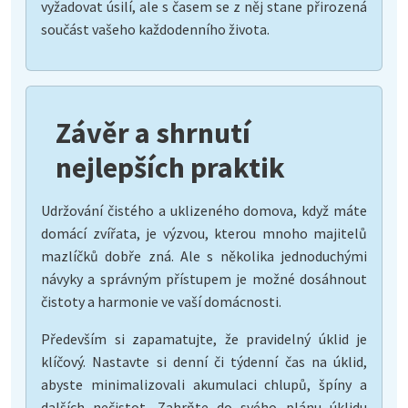
vyžadovat úsilí, ale s časem se z něj stane přirozená
součást vašeho každodenního života.
Závěr a shrnutí
nejlepších praktik
Udržování čistého a uklizeného domova, když máte
domácí zvířata, je výzvou, kterou mnoho majitelů
mazlíčků dobře zná. Ale s několika jednoduchými
návyky a správným přístupem je možné dosáhnout
čistoty a harmonie ve vaší domácnosti.
Především si zapamatujte, že pravidelný úklid je
klíčový. Nastavte si denní či týdenní čas na úklid,
abyste minimalizovali akumulaci chlupů, špíny a
dalších nečistot. Zahrňte do svého plánu úklidu