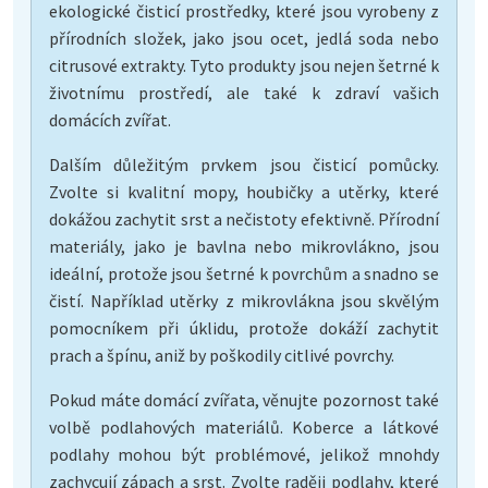
ekologické čisticí prostředky, které jsou vyrobeny z
přírodních složek, jako jsou ocet, jedlá soda nebo
citrusové extrakty. Tyto produkty jsou nejen šetrné k
životnímu prostředí, ale také k zdraví vašich
domácích zvířat.
Dalším důležitým prvkem jsou čisticí pomůcky.
Zvolte si kvalitní mopy, houbičky a utěrky, které
dokážou zachytit srst a nečistoty efektivně. Přírodní
materiály, jako je bavlna nebo mikrovlákno, jsou
ideální, protože jsou šetrné k povrchům a snadno se
čistí. Například utěrky z mikrovlákna jsou skvělým
pomocníkem při úklidu, protože dokáží zachytit
prach a špínu, aniž by poškodily citlivé povrchy.
Pokud máte domácí zvířata, věnujte pozornost také
volbě podlahových materiálů. Koberce a látkové
podlahy mohou být problémové, jelikož mnohdy
zachycují zápach a srst. Zvolte raději podlahy, které