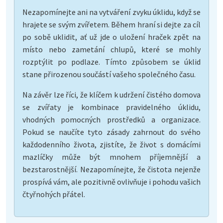
Nezapomínejte ani na vytváření zvyku úklidu, když se
hrajete se svým zvířetem. Během hraní si dejte za cíl
po sobě uklidit, ať už jde o uložení hraček zpět na
místo nebo zametání chlupů, které se mohly
rozptýlit po podlaze. Tímto způsobem se úklid
stane přirozenou součástí vašeho společného času.
Na závěr lze říci, že klíčem k udržení čistého domova
se zvířaty je kombinace pravidelného úklidu,
vhodných pomocných prostředků a organizace.
Pokud se naučíte tyto zásady zahrnout do svého
každodenního života, zjistíte, že život s domácími
mazlíčky může být mnohem příjemnější a
bezstarostnější. Nezapomínejte, že čistota nejenže
prospívá vám, ale pozitivně ovlivňuje i pohodu vašich
čtyřnohých přátel.