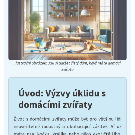
Ilustrační obrázek: Jak si udržet čistý dům, když máte domácí
zvířata
Úvod: Výzvy úklidu s
domácími zvířaty
Život s domácími zvířaty může být pro většinu lidí
neuvěřitelně radostný a obohacující zážitek. Ať už
máte psa, kočku, králíka nebo něco exotičtějšího,