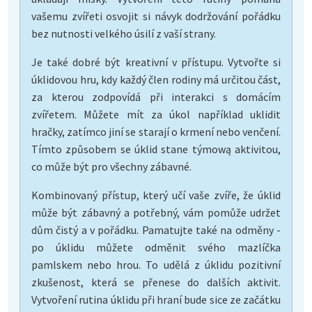
vašemu zvířeti osvojit si návyk dodržování pořádku
bez nutnosti velkého úsilí z vaší strany.
Je také dobré být kreativní v přístupu. Vytvořte si
úklidovou hru, kdy každý člen rodiny má určitou část,
za kterou zodpovídá při interakci s domácím
zvířetem. Můžete mít za úkol například uklidit
hračky, zatímco jiní se starají o krmení nebo venčení.
Tímto způsobem se úklid stane týmową aktivitou,
co může být pro všechny zábavné.
Kombinovaný přístup, který učí vaše zvíře, že úklid
může být zábavný a potřebný, vám pomůže udržet
dům čistý a v pořádku. Pamatujte také na odměny -
po úklidu můžete odměnit svého mazlíčka
pamlskem nebo hrou. To udělá z úklidu pozitivní
zkušenost, která se přenese do dalších aktivit.
Vytvoření rutina úklidu při hraní bude sice ze začátku