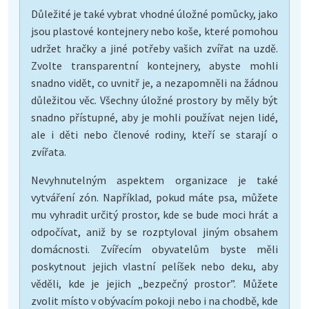
Důležité je také vybrat vhodné úložné pomůcky, jako
jsou plastové kontejnery nebo koše, které pomohou
udržet hračky a jiné potřeby vašich zvířat na uzdě.
Zvolte transparentní kontejnery, abyste mohli
snadno vidět, co uvnitř je, a nezapomněli na žádnou
důležitou věc. Všechny úložné prostory by měly být
snadno přístupné, aby je mohli používat nejen lidé,
ale i děti nebo členové rodiny, kteří se starají o
zvířata.
Nevyhnutelným aspektem organizace je také
vytváření zón. Například, pokud máte psa, můžete
mu vyhradit určitý prostor, kde se bude moci hrát a
odpočívat, aniž by se rozptyloval jiným obsahem
domácnosti. Zvířecím obyvatelům byste měli
poskytnout jejich vlastní pelíšek nebo deku, aby
věděli, kde je jejich „bezpečný prostor”. Můžete
zvolit místo v obývacím pokoji nebo i na chodbě, kde