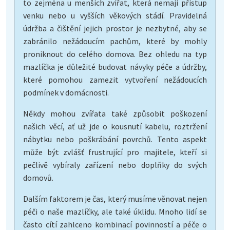
to zejména u menších zvířat, která nemají přístup
venku nebo u vyšších věkových stádí. Pravidelná
údržba a čištění jejich prostor je nezbytné, aby se
zabránilo nežádoucím pachům, které by mohly
proniknout do celého domova. Bez ohledu na typ
mazlíčka je důležité budovat návyky péče a údržby,
které pomohou zamezit vytvoření nežádoucích
podmínek v domácnosti.
Někdy mohou zvířata také způsobit poškození
našich věcí, ať už jde o kousnutí kabelu, roztržení
nábytku nebo poškrábání povrchů. Tento aspekt
může být zvlášť frustrující pro majitele, kteří si
pečlivě vybíraly zařízení nebo doplňky do svých
domovů.
Dalším faktorem je čas, který musíme věnovat nejen
péči o naše mazlíčky, ale také úklidu. Mnoho lidí se
často cítí zahlceno kombinací povinností a péče o