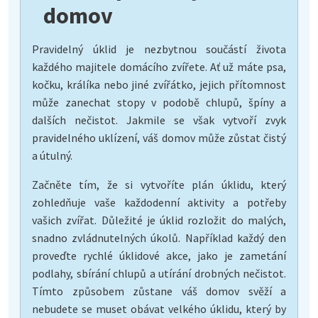
domov
Pravidelný úklid je nezbytnou součástí života
každého majitele domácího zvířete. Ať už máte psa,
kočku, králíka nebo jiné zvířátko, jejich přítomnost
může zanechat stopy v podobě chlupů, špíny a
dalších nečistot. Jakmile se však vytvoří zvyk
pravidelného uklízení, váš domov může zůstat čistý
a útulný.
Začněte tím, že si vytvoříte plán úklidu, který
zohledňuje vaše každodenní aktivity a potřeby
vašich zvířat. Důležité je úklid rozložit do malých,
snadno zvládnutelných úkolů. Například každý den
proveďte rychlé úklidové akce, jako je zametání
podlahy, sbírání chlupů a utírání drobných nečistot.
Tímto způsobem zůstane váš domov svěží a
nebudete se muset obávat velkého úklidu, který by