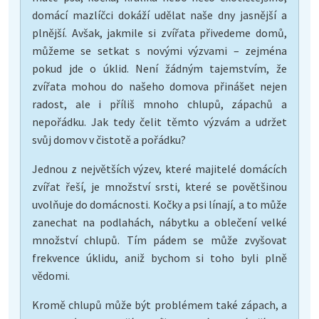
domácí mazlíčci dokáží udělat naše dny jasnější a
plnější. Avšak, jakmile si zvířata přivedeme domů,
můžeme se setkat s novými výzvami – zejména
pokud jde o úklid. Není žádným tajemstvím, že
zvířata mohou do našeho domova přinášet nejen
radost, ale i příliš mnoho chlupů, zápachů a
nepořádku. Jak tedy čelit těmto výzvám a udržet
svůj domov v čistotě a pořádku?
Jednou z největších výzev, které majitelé domácích
zvířat řeší, je množství srsti, které se povětšinou
uvolňuje do domácnosti. Kočky a psi línají, a to může
zanechat na podlahách, nábytku a oblečení velké
množství chlupů. Tím pádem se může zvyšovat
frekvence úklidu, aniž bychom si toho byli plně
vědomi.
Kromě chlupů může být problémem také zápach, a