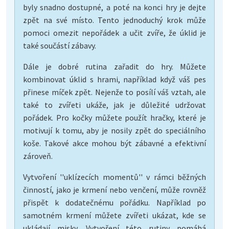
byly snadno dostupné, a poté na konci hry je dejte
zpět na své místo. Tento jednoduchý krok může
pomoci omezit nepořádek a učit zvíře, že úklid je
také součástí zábavy.
Dále je dobré rutina zařadit do hry. Můžete
kombinovat úklid s hrami, například když váš pes
přinese míček zpět. Nejenže to posílí váš vztah, ale
také to zvířeti ukáže, jak je důležité udržovat
pořádek. Pro kočky můžete použít hračky, které je
motivují k tomu, aby je nosily zpět do speciálního
koše. Takové akce mohou být zábavné a efektivní
zároveň.
Vytvoření ''uklízecích momentů'' v rámci běžných
činností, jako je krmení nebo venčení, může rovněž
přispět k dodatečnému pořádku. Například po
samotném krmení můžete zvířeti ukázat, kde se
ukládají misky. Vytvoření této rutiny pomáhá