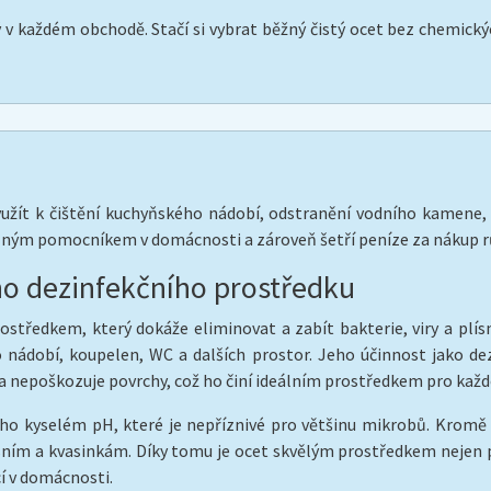
v každém obchodě. Stačí si vybrat běžný čistý ocet bez chemickýc
yužít k čištění kuchyňského nádobí, odstranění vodního kamene, č
telným pomocníkem v domácnosti a zároveň šetří peníze za nákup rů
ího dezinfekčního prostředku
středkem, který dokáže eliminovat a zabít bakterie, viry a plísn
 nádobí, koupelen, WC a dalších prostor. Jeho účinnost jako de
 a nepoškozuje povrchy, což ho činí ideálním prostředkem pro každ
eho kyselém pH, které je nepříznivé pro většinu mikrobů. Kromě
sním a kvasinkám. Díky tomu je ocet skvělým prostředkem nejen pr
í v domácnosti.