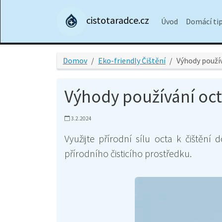
cistotaradce.cz
Úvod
Domácí ti
Domov
Eko-friendly Čištění
Výhody použív
Výhody používání octa
3.2.2024
Využijte přírodní sílu octa k čištění
přírodního čisticího prostředku.