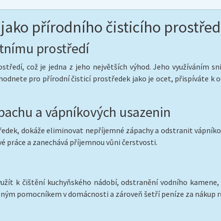
jako přírodního čisticího prostře
otnímu prostředí
středí, což je jedna z jeho největších výhod. Jeho využíváním sn
odnete pro přírodní čisticí prostředek jako je ocet, přispíváte k 
ápachu a vápníkových usazenin
tředek, dokáže eliminovat nepříjemné zápachy a odstranit vápníko
é práce a zanechává příjemnou vůni čerstvosti.
yužít k čištění kuchyňského nádobí, odstranění vodního kamene, č
telným pomocníkem v domácnosti a zároveň šetří peníze za nákup rů