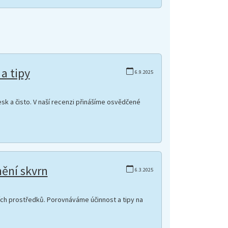
a tipy
6.9.2025
esk a čisto. V naší recenzi přinášíme osvědčené
nění skvrn
6.3.2025
cích prostředků. Porovnáváme účinnost a tipy na