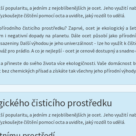
ětší popularitu, a jedním z nejoblíbenějších je ocet. Jeho využití n
yzkoušejte čištění pomocí octa a uvidíte, jaký rozdíl to udělá.
přírodního čisticího prostředku? Zaprvé, ocet je ekologický a še
m i negativní dopady na planetu. Dále ocet působí jako přírodn
azeniny. Další výhodou je jeho univerzálnost - lze ho využít k či
iváž pro prádlo. A co je nejlepší - ocet je cenově dostupný a snad
i a přineste do svého života více ekologičnosti. Vaše domácnost b
et bez chemických přísad a získáte tak všechny jeho přírodní výhody
ogického čisticího prostředku
ětší popularitu, a jedním z nejoblíbenějších je ocet. Jeho využití n
yzkoušejte čištění pomocí octa a uvidíte, jaký rozdíl to udělá.
otnímu prostředí