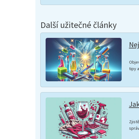
Další užitečné články
Nej
Objev
tipy 
Jak
Zjist
správ