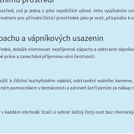
středí, což je jedna z jeho největších výhod. Jeho využíváním sn
odnete pro přírodní čisticí prostředek jako je ocet, přispíváte k 
ápachu a vápníkových usazenin
tředek, dokáže eliminovat nepříjemné zápachy a odstranit vápníko
é práce a zanechává příjemnou vůni čerstvosti.
yužít k čištění kuchyňského nádobí, odstranění vodního kamene, č
telným pomocníkem v domácnosti a zároveň šetří peníze za nákup rů
v každém obchodě. Stačí si vybrat běžný čistý ocet bez chemickýc