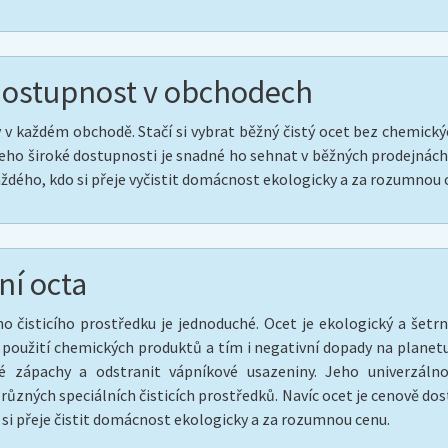
dostupnost v obchodech
v každém obchodě. Stačí si vybrat běžný čistý ocet bez chemickýc
eho široké dostupnosti je snadné ho sehnat v běžných prodejnách p
 každého, kdo si přeje vyčistit domácnost ekologicky a za rozumnou 
ní octa
o čisticího prostředku je jednoduché. Ocet je ekologický a šetrn
 použití chemických produktů a tím i negativní dopady na planetu
né zápachy a odstranit vápníkové usazeniny. Jeho univerzál
různých speciálních čisticích prostředků. Navíc ocet je cenově d
o si přeje čistit domácnost ekologicky a za rozumnou cenu.