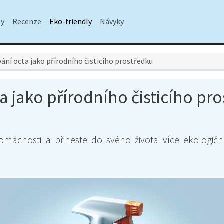
py
Recenze
Eko-friendly
Návyky
ání octa jako přírodního čisticího prostředku
 jako přírodního čisticího pr
 domácnosti a přineste do svého života více ekologično