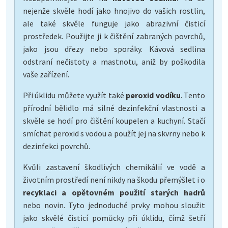
nejenže skvěle hodí jako hnojivo do vašich rostlin,
ale také skvěle funguje jako abrazivní čisticí
prostředek. Použijte ji k čištění zabraných povrchů,
jako jsou dřezy nebo sporáky. Kávová sedlina
odstraní nečistoty a mastnotu, aniž by poškodila
vaše zařízení.
Při úklidu můžete využít také
peroxid vodíku
. Tento
přírodní bělidlo má silné dezinfekční vlastnosti a
skvěle se hodí pro čištění koupelen a kuchyní. Stačí
smíchat peroxid s vodou a použít jej na skvrny nebo k
dezinfekci povrchů.
Kvůli zastavení škodlivých chemikálií ve vodě a
životním prostředí není nikdy na škodu přemýšlet i o
recyklaci a opětovném použití starých hadrů
nebo novin. Tyto jednoduché prvky mohou sloužit
jako skvělé čisticí pomůcky při úklidu, čímž šetří