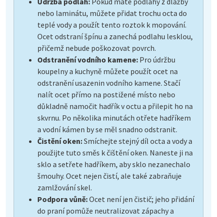
Údržba podlah:
Pokud máte podlahy z dlažby
nebo laminátu, můžete přidat trochu octa do
teplé vody a použít tento roztok k mopování.
Ocet odstraní špínu a zanechá podlahu lesklou,
přičemž nebude poškozovat povrch.
Odstranění vodního kamene:
Pro údržbu
koupelny a kuchyně můžete použít ocet na
odstranění usazenin vodního kamene. Stačí
nalít ocet přímo na postižené místo nebo
důkladně namočit hadřík v octu a přilepit ho na
skvrnu. Po několika minutách otřete hadříkem
a vodní kámen by se měl snadno odstranit.
Čistění oken:
Smíchejte stejný díl octa a vody a
použijte tuto směs k čištění oken. Naneste ji na
sklo a setřete hadříkem, aby sklo nezanechalo
šmouhy. Ocet nejen čistí, ale také zabraňuje
zamlžování skel.
Podpora vůně:
Ocet není jen čistič; jeho přidání
do praní pomůže neutralizovat zápachy a