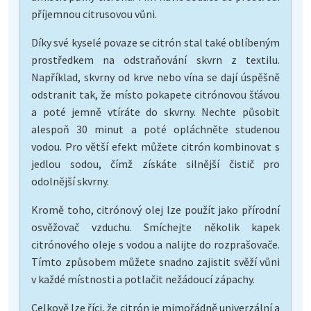
příjemnou citrusovou vůni.
Díky své kyselé povaze se citrón stal také oblíbeným
prostředkem na odstraňování skvrn z textilu.
Například, skvrny od krve nebo vína se dají úspěšně
odstranit tak, že místo pokapete citrónovou šťávou
a poté jemně vtíráte do skvrny. Nechte působit
alespoň 30 minut a poté opláchněte studenou
vodou. Pro větší efekt můžete citrón kombinovat s
jedlou sodou, čímž získáte silnější čistič pro
odolnější skvrny.
Kromě toho, citrónový olej lze použít jako přírodní
osvěžovač vzduchu. Smíchejte několik kapek
citrónového oleje s vodou a nalijte do rozprašovače.
Tímto způsobem můžete snadno zajistit svěží vůni
v každé místnosti a potlačit nežádoucí zápachy.
Celkově lze říci, že citrón je mimořádně univerzální a