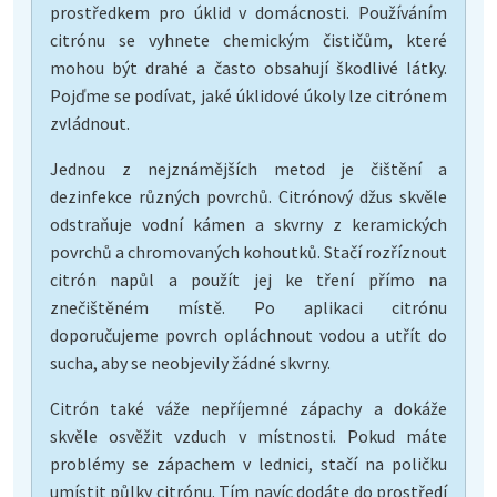
prostředkem pro úklid v domácnosti. Používáním
citrónu se vyhnete chemickým čističům, které
mohou být drahé a často obsahují škodlivé látky.
Pojďme se podívat, jaké úklidové úkoly lze citrónem
zvládnout.
Jednou z nejznámějších metod je čištění a
dezinfekce různých povrchů. Citrónový džus skvěle
odstraňuje vodní kámen a skvrny z keramických
povrchů a chromovaných kohoutků. Stačí rozříznout
citrón napůl a použít jej ke tření přímo na
znečištěném místě. Po aplikaci citrónu
doporučujeme povrch opláchnout vodou a utřít do
sucha, aby se neobjevily žádné skvrny.
Citrón také váže nepříjemné zápachy a dokáže
skvěle osvěžit vzduch v místnosti. Pokud máte
problémy se zápachem v lednici, stačí na poličku
umístit půlky citrónu. Tím navíc dodáte do prostředí