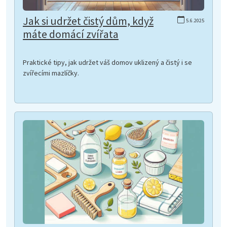
Jak si udržet čistý dům, když
5.6.2025
máte domácí zvířata
Praktické tipy, jak udržet váš domov uklizený a čistý i se
zvířecími mazlíčky.