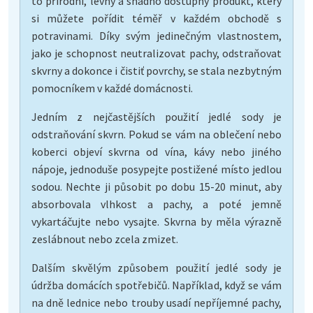
to přírodní, levný a snadno dostupný produkt, který
si můžete pořídit téměř v každém obchodě s
potravinami. Díky svým jedinečným vlastnostem,
jako je schopnost neutralizovat pachy, odstraňovat
skvrny a dokonce i čistiť povrchy, se stala nezbytným
pomocníkem v každé domácnosti.
Jedním z nejčastějších použití jedlé sody je
odstraňování skvrn. Pokud se vám na oblečení nebo
koberci objeví skvrna od vína, kávy nebo jiného
nápoje, jednoduše posypejte postižené místo jedlou
sodou. Nechte ji působit po dobu 15-20 minut, aby
absorbovala vlhkost a pachy, a poté jemně
vykartáčujte nebo vysajte. Skvrna by měla výrazně
zeslábnout nebo zcela zmizet.
Dalším skvělým způsobem použití jedlé sody je
údržba domácích spotřebičů. Například, když se vám
na dně lednice nebo trouby usadí nepříjemné pachy,