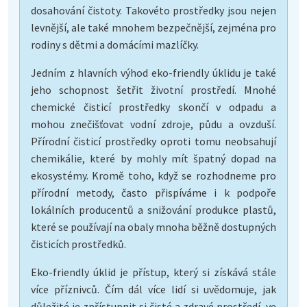
dosahování čistoty. Takovéto prostředky jsou nejen
levnější, ale také mnohem bezpečnější, zejména pro
rodiny s dětmi a domácími mazlíčky.
Jedním z hlavních výhod eko-friendly úklidu je také
jeho schopnost šetřit životní prostředí. Mnohé
chemické čisticí prostředky skončí v odpadu a
mohou znečišťovat vodní zdroje, půdu a ovzduší.
Přírodní čisticí prostředky oproti tomu neobsahují
chemikálie, které by mohly mít špatný dopad na
ekosystémy. Kromě toho, když se rozhodneme pro
přírodní metody, často přispíváme i k podpoře
lokálních producentů a snižování produkce plastů,
které se používají na obaly mnoha běžně dostupných
čisticích prostředků.
Eko-friendly úklid je přístup, který si získává stále
více příznivců. Čím dál více lidí si uvědomuje, jak
důležité je zpřístupnit si čisté a zdravé prostředí, ve