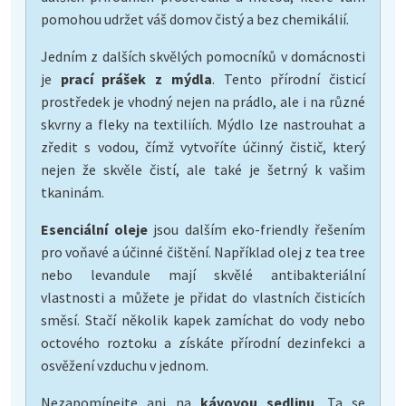
pomohou udržet váš domov čistý a bez chemikálií.
Jedním z dalších skvělých pomocníků v domácnosti
je
prací prášek z mýdla
. Tento přírodní čisticí
prostředek je vhodný nejen na prádlo, ale i na různé
skvrny a fleky na textiliích. Mýdlo lze nastrouhat a
zředit s vodou, čímž vytvoříte účinný čistič, který
nejen že skvěle čistí, ale také je šetrný k vašim
tkaninám.
Esenciální oleje
jsou dalším eko-friendly řešením
pro voňavé a účinné čištění. Například olej z tea tree
nebo levandule mají skvělé antibakteriální
vlastnosti a můžete je přidat do vlastních čisticích
směsí. Stačí několik kapek zamíchat do vody nebo
octového roztoku a získáte přírodní dezinfekci a
osvěžení vzduchu v jednom.
Nezapomínejte ani na
kávovou sedlinu
. Ta se