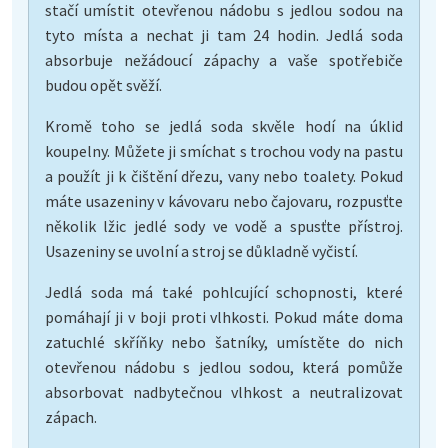
stačí umístit otevřenou nádobu s jedlou sodou na
tyto místa a nechat ji tam 24 hodin. Jedlá soda
absorbuje nežádoucí zápachy a vaše spotřebiče
budou opět svěží.
Kromě toho se jedlá soda skvěle hodí na úklid
koupelny. Můžete ji smíchat s trochou vody na pastu
a použít ji k čištění dřezu, vany nebo toalety. Pokud
máte usazeniny v kávovaru nebo čajovaru, rozpusťte
několik lžic jedlé sody ve vodě a spusťte přístroj.
Usazeniny se uvolní a stroj se důkladně vyčistí.
Jedlá soda má také pohlcující schopnosti, které
pomáhají ji v boji proti vlhkosti. Pokud máte doma
zatuchlé skříňky nebo šatníky, umístěte do nich
otevřenou nádobu s jedlou sodou, která pomůže
absorbovat nadbytečnou vlhkost a neutralizovat
zápach.