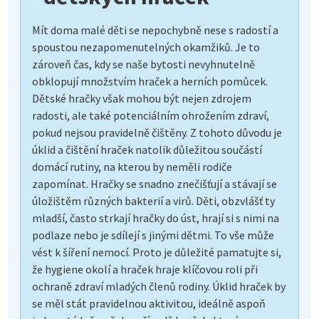
Mít doma malé děti se nepochybně nese s radostí a
spoustou nezapomenutelných okamžiků. Je to
zároveň čas, kdy se naše bytosti nevyhnutelně
obklopují množstvím hraček a herních pomůcek.
Dětské hračky však mohou být nejen zdrojem
radosti, ale také potenciálním ohrožením zdraví,
pokud nejsou pravidelně čištěny. Z tohoto důvodu je
úklid a čištění hraček natolik důležitou součástí
domácí rutiny, na kterou by neměli rodiče
zapomínat. Hračky se snadno znečišťují a stávají se
úložištěm různých bakterií a virů. Děti, obzvlášť ty
mladší, často strkají hračky do úst, hrají si s nimi na
podlaze nebo je sdílejí s jinými dětmi. To vše může
vést k šíření nemocí. Proto je důležité pamatujte si,
že hygiene okolí a hraček hraje klíčovou roli při
ochraně zdraví mladých členů rodiny. Úklid hraček by
se měl stát pravidelnou aktivitou, ideálně aspoň