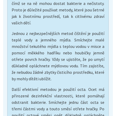
čímž se na ně mohou dostat bakterie a nečistoty.
Proto je důležité používat metody, které jsou šetrné
jak k životnímu prostředí, tak k citlivému zdraví
vašich dětí.
Jednou z nejbezpečnějších metod čištění je použití
teplé vody a jemného mýdla. Smíchejte malé
množství tekutého mýdla s teplou vodou v misce a
pomocí měkkého hadříku nebo houbičky jemně
otřete povrch hračky. Vždy se ujistěte, že po umytí
důkladně opláchnete mýdlovou vodu. Tím zajistíte,
že nebudou žádné zbytky čisticího prostředku, které
by mohly dítěti ublížit.
Další efektivní metodou je použití octa. Ocet má
přirozené dezinfekční vlastnosti, které pomáhají
odstranit bakterie. Smíchejte jednu část octa se
třemi částmi vody a touto směsí otřete hračky. Po
použití octové směsi opět důkladně opláchněte