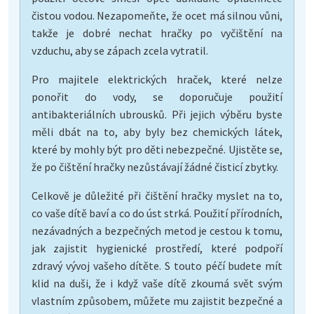
čistou vodou. Nezapomeňte, že ocet má silnou vůni,
takže je dobré nechat hračky po vyčištění na
vzduchu, aby se zápach zcela vytratil.
Pro majitele elektrických hraček, které nelze
ponořit do vody, se doporučuje použití
antibakteriálních ubrousků. Při jejich výběru byste
měli dbát na to, aby byly bez chemických látek,
které by mohly být pro děti nebezpečné. Ujistěte se,
že po čištění hračky nezůstávají žádné čisticí zbytky.
Celkově je důležité při čištění hračky myslet na to,
co vaše dítě baví a co do úst strká. Použití přírodních,
nezávadných a bezpečných metod je cestou k tomu,
jak zajistit hygienické prostředí, které podpoří
zdravý vývoj vašeho dítěte. S touto péčí budete mít
klid na duši, že i když vaše dítě zkoumá svět svým
vlastním způsobem, můžete mu zajistit bezpečné a