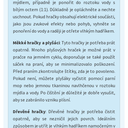
mýdlem, případně je ponořit do roztoku vody s
bílým octem (1:1). Důkladně je opláchněte a nechte
uschnout. Pokud hračky obsahují elektrické součásti,
jako jsou zvukové efekty nebo pohyb, vyhněte se
ponoření do vody a raději je otřete vlhkým hadříkem.
Měkké hračky a plyšáci
: Tyto hračky je potřeba prát
opatrně. Mnoho plyšových hraček je možné prát v
pračce na jemném cyklu, doporučuje se také použít
sáček na praní, aby se minimalizovalo poškození.
Před praním zkontrolujte štítky, zda je to povoleno.
Pokud není, můžete plyšáky vyčistit pomocí parní
mop nebo jemnou tkaninou navlhčenou v roztoku
mýdla a vody. Po čištění je důležité je dobře vysušit,
aby se zabránilo vzniku plísní.
Dřevěné hračky
: Dřevěné hračky je potřeba čistit
opatrně, aby se nezničil jejich povrch. Ideálním
způsobem je utřít je vlhkým hadříkem namočeným v