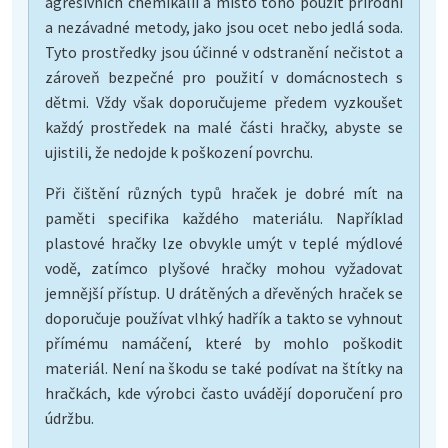
agresivních chemikálií a místo toho použít přírodní
a nezávadné metody, jako jsou ocet nebo jedlá soda.
Tyto prostředky jsou účinné v odstranění nečistot a
zároveň bezpečné pro použití v domácnostech s
dětmi. Vždy však doporučujeme předem vyzkoušet
každý prostředek na malé části hračky, abyste se
ujistili, že nedojde k poškození povrchu.
Při čištění různých typů hraček je dobré mít na
paměti specifika každého materiálu. Například
plastové hračky lze obvykle umýt v teplé mýdlové
vodě, zatímco plyšové hračky mohou vyžadovat
jemnější přístup. U drátěných a dřevěných hraček se
doporučuje používat vlhký hadřík a takto se vyhnout
přímému namáčení, které by mohlo poškodit
materiál. Není na škodu se také podívat na štítky na
hračkách, kde výrobci často uvádějí doporučení pro
údržbu.