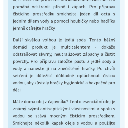
pomáhá odstranit plísně i zápach. Pro přípravu
čisticího prostředku smíchejte jeden díl octa s
jedním dílem vody a pomocí houbičky nebo hadříku
jemně otírejte hračky.
Další skvělou volbou je jedlá soda. Tento běžný
domácí produkt je multitalentem - dokáže
odstraňovat skvrny, neutralizovat zápachy a čistit
povrchy. Pro přípravu založte pastu z jedlé sody a
vody a naneste ji na znečištěné hračky. Po chvíli
setření je důležité důkladně opláchnout čistou
vodou, aby zůstaly hračky hygienické a bezpečné pro
děti.
Máte doma olej z čajovníku? Tento esenciální olej je
známý svými antiseptickými vlastnostmi a spolu s
vodou se stává mocným čisticím prostředkem.
Smíchejte několik kapek oleje s vodou a použijte