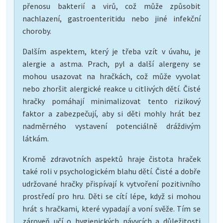
přenosu bakterií a virů, což může způsobit
nachlazení, gastroenteritidu nebo jiné infekční
choroby.
Dalším aspektem, který je třeba vzít v úvahu, je
alergie a astma. Prach, pyl a další alergeny se
mohou usazovat na hračkách, což může vyvolat
nebo zhoršit alergické reakce u citlivých dětí. Čisté
hračky pomáhají minimalizovat tento rizikový
faktor a zabezpečují, aby si děti mohly hrát bez
nadměrného vystavení potenciálně dráždivým
látkám.
Kromě zdravotních aspektů hraje čistota hraček
také roli v psychologickém blahu dětí. Čisté a dobře
udržované hračky přispívají k vytvoření pozitivního
prostředí pro hru. Děti se cítí lépe, když si mohou
hrát s hračkami, které vypadají a voní svěže. Tím se
zároveň učí o hygienických návycích a důležitosti