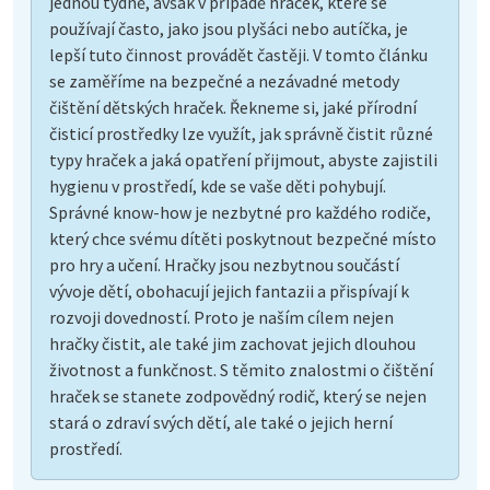
jednou týdně, avšak v případě hraček, které se
používají často, jako jsou plyšáci nebo autíčka, je
lepší tuto činnost provádět častěji. V tomto článku
se zaměříme na bezpečné a nezávadné metody
čištění dětských hraček. Řekneme si, jaké přírodní
čisticí prostředky lze využít, jak správně čistit různé
typy hraček a jaká opatření přijmout, abyste zajistili
hygienu v prostředí, kde se vaše děti pohybují.
Správné know-how je nezbytné pro každého rodiče,
který chce svému dítěti poskytnout bezpečné místo
pro hry a učení. Hračky jsou nezbytnou součástí
vývoje dětí, obohacují jejich fantazii a přispívají k
rozvoji dovedností. Proto je naším cílem nejen
hračky čistit, ale také jim zachovat jejich dlouhou
životnost a funkčnost. S těmito znalostmi o čištění
hraček se stanete zodpovědný rodič, který se nejen
stará o zdraví svých dětí, ale také o jejich herní
prostředí.